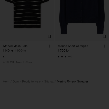
Striped Mesh Polo
Merino Short Cardigan
1 140 kr
1 900 kr
1 700 kr
+4
40% Off
New to Sale
Hem
Dam
Ready to wear
Stickat
Merino R-neck Sweater