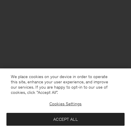
We place cookies on your device in order to operate
this site, enhance your user experience, and improve
our services. If you are happy to opt-in to our use of
cookies, click "Accept All”.
Cookies Settings
Sweden
Svenska
ACCEPT ALL