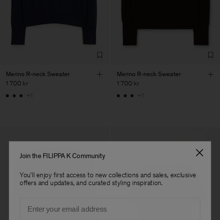
Factory
Austra Smart Manufacturing
China
Co. Ltd
Sub Contractor
Merino R-neck Sweater
Merino R-neck Sweater
1 700 kr
1 700 kr
+1
+1
Join the FILIPPA K Community
You'll enjoy first access to new collections and sales, exclusive
offers and updates, and curated styling inspiration.
Email