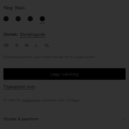
Färg:
Black
Storlek:
Storleksguide
XS
S
M
L
XL
Slimmad passform, ta en större storlek för en lösare siluett
Lägg i varukorg
Tillgänglighet i butik
Fri frakt för
medlemmar
. Leverans inom 1-3 dagar.
Storlek & passform