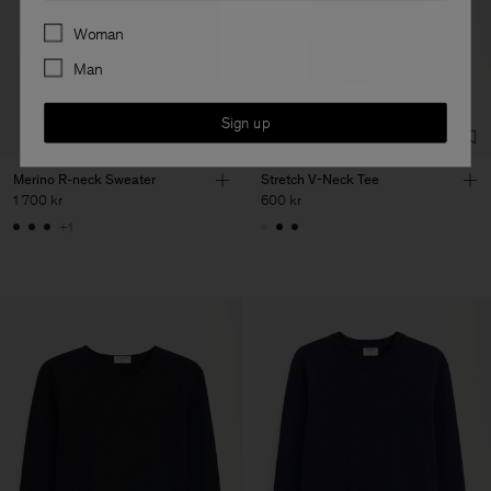
Preferences
Woman
Man
Sign up
Merino R-neck Sweater
Stretch V-Neck Tee
1 700 kr
600 kr
+1