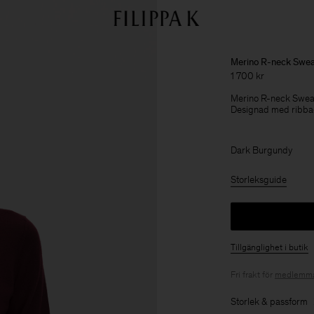
Merino R-neck Swea
1 700 kr
Merino R-neck Sweate
Designad med ribbad
Dark Burgundy
Storleksguide
Tillgänglighet i butik
Fri frakt för
medlemma
Storlek & passform