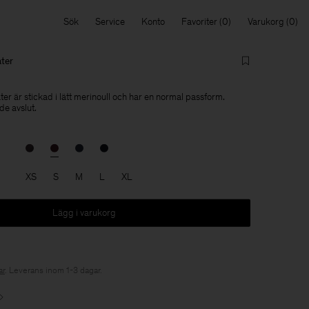
Sök
Service
Konto
Favoriter
Varukorg
ter
r är stickad i lätt merinoull och har en normal passform.
e avslut.
XS
S
M
L
XL
Lägg i varukorg
r
. Leverans inom 1-3 dagar.