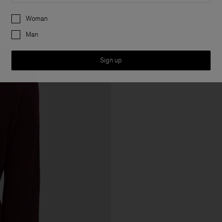
Preferences
Woman
Man
Sign up