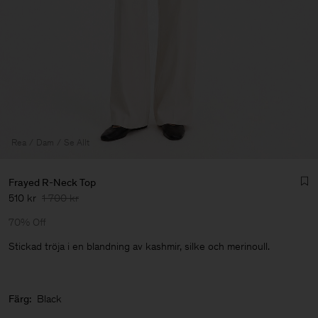
Rea
Dam
Se Allt
Frayed R-Neck Top
510 kr
1 700 kr
70% Off
Stickad tröja i en blandning av kashmir, silke och merinoull.
Herr
Färg:
Black