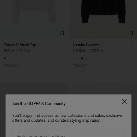
Factory
Neo-Concept Fashion
China
(Zhongshan) Co.,
Sub Contractor
Frayed R-Neck Top
Natalia Sweater
510 kr
1 700 kr
1 400 kr
-
1 700 kr
+1
70% Off
70% Off
Join the FILIPPA K Community
You'll enjoy first access to new collections and sales, exclusive
offers and updates, and curated styling inspiration.
Email