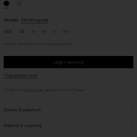
Storlek:
Storleksguide
XXS
XS
S
M
L
XL
Normal i storleken, ta din normala storlek
Lägg i varukorg
Tillgänglighet i butik
Fri frakt för
medlemmar
. Leverans inom 1-3 dagar.
Storlek & passform
Storlek:
Normal i storleken, ta din normala storlek
Material & ursprung
Storlek & passforms detaljer: