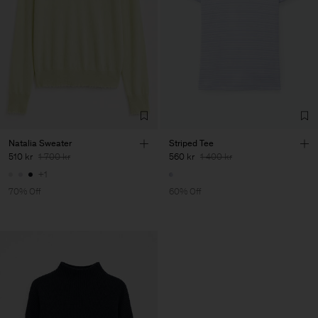
Natalia Sweater
Striped Tee
510 kr
1 700 kr
560 kr
1 400 kr
+1
70% Off
60% Off