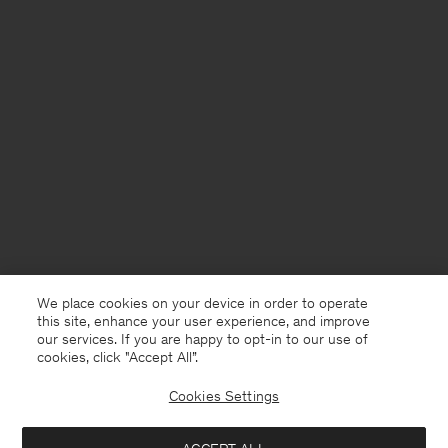
We place cookies on your device in order to operate
this site, enhance your user experience, and improve
our services. If you are happy to opt-in to our use of
cookies, click "Accept All”.
Cookies Settings
Sweden
Svenska