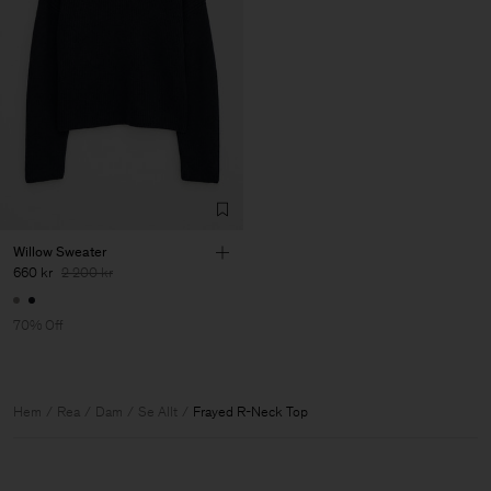
Willow Sweater
660 kr
2 200 kr
70% Off
Hem
Rea
Dam
Se Allt
Frayed R-Neck Top