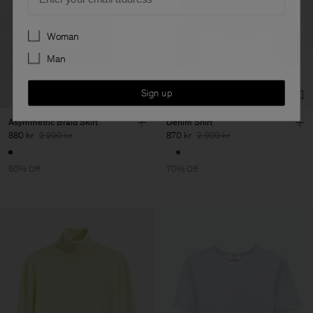
Preferences
Woman
Man
Sign up
Asymmetric Braid Skirt
Denim Shirt
880 kr
2 200 kr
870 kr
2 900 kr
60% Off
70% Off