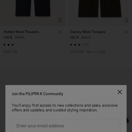
Factory
S.C. Trico Point srl
Romania
Sub Contractor
Hutton Wool Trousers
Darcey Wool Trousers
145 €
290 €
144 €
240 €
+10
50% Off
40% Off
New to Sale
Join the FILIPPA K Community
You'll enjoy first access to new collections and sales, exclusive
offers and updates, and curated styling inspiration.
Email