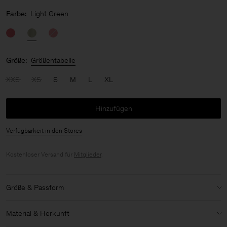
Farbe:
Light Green
Größe:
Größentabelle
XXS
XS
S
M
L
XL
Hinzufügen
Verfügbarkeit in den Stores
Kostenloser Versand für
Mitglieder
.
Größe & Passform
Details zu Größe & Passform:
Material & Herkunft
Oversized