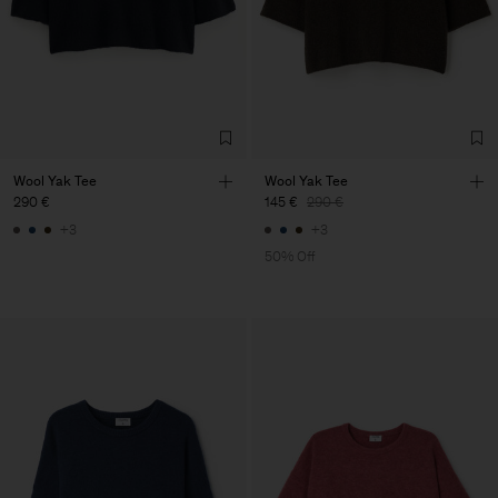
Wool Yak Tee
Wool Yak Tee
290 €
145 €
290 €
+3
+3
50% Off