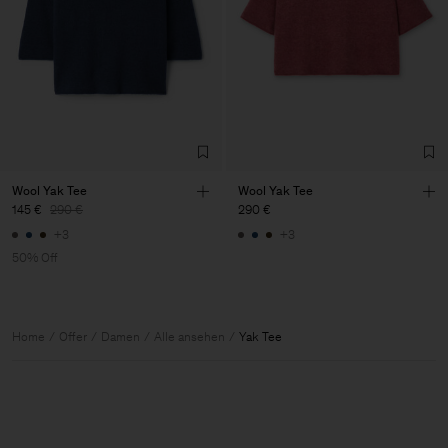
Wool Yak Tee
Wool Yak Tee
145 €
290 €
290 €
+3
+3
50% Off
Home
Offer
Damen
Alle ansehen
Yak Tee