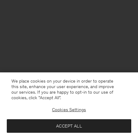
We place cookies on your device in order to operate
this site, enhance your user experience, and improve
our services. If you are happy to opt-in to our use of
cookies, click "Accept All”.
Cookies Settings
France
Deutsch
ACCEPT ALL