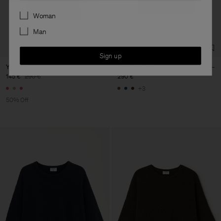
Preferences
Woman
Man
Sign up
Yak Tee
Wool Yak Tee
145 €
290 €
290 €
+3
50% Off