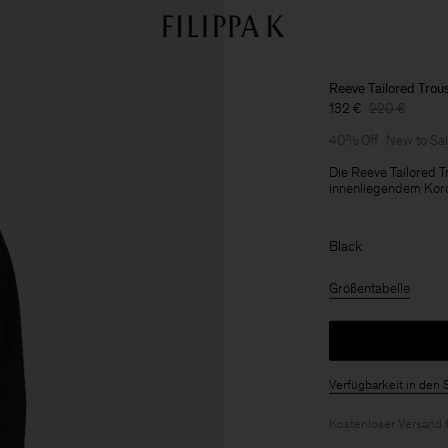
Reeve Tailored Trou
132 €
220 €
40% Off
New to Sa
Die Reeve Tailored T
innenliegendem Kord
Black
Größentabelle
Verfügbarkeit in den 
Kostenloser Versand 