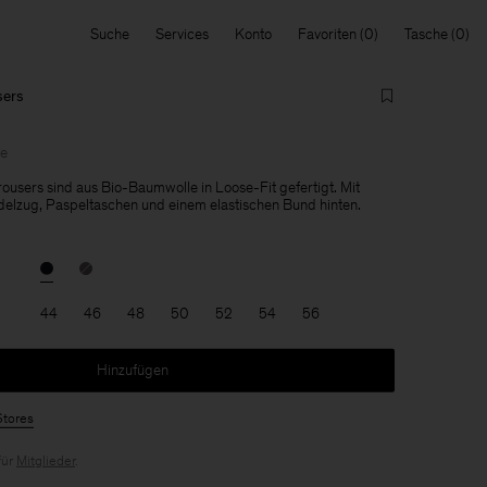
Suche
Services
Konto
Favoriten
Tasche
sers
le
rousers sind aus Bio-Baumwolle in Loose-Fit gefertigt. Mit
elzug, Paspeltaschen und einem elastischen Bund hinten.
44
46
48
50
52
54
56
Hinzufügen
Stores
für
Mitglieder
.