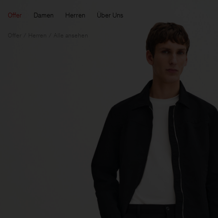
Offer
Damen
Herren
Über Uns
Offer
Herren
Alle ansehen