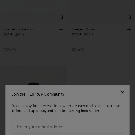
Toe Strap Sandals
Fringed Mules
138 €
460 €
208 €
520 €
70% Off
60% Off
Join the FILIPPA K Community
You'll enjoy first access to new collections and sales, exclusive
offers and updates, and curated styling inspiration.
Email