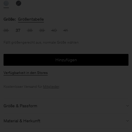
Größe:
Größentabelle
36
37
38
39
40
41
Fällt größengerecht aus, normale Größe wählen
Hinzufügen
Verfügbarkeit in den Stores
Kostenloser Versand für
Mitglieder
.
Größe & Passform
Größenbestimmung:
Fällt größengerecht aus, normale Größe
Material & Herkunft
wählen