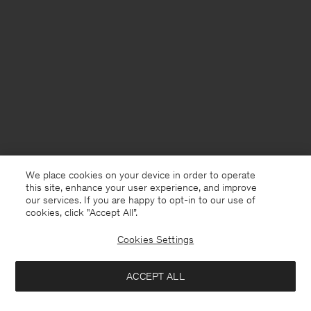
We place cookies on your device in order to operate
this site, enhance your user experience, and improve
our services. If you are happy to opt-in to our use of
cookies, click "Accept All”.
Cookies Settings
France
Deutsch
ACCEPT ALL