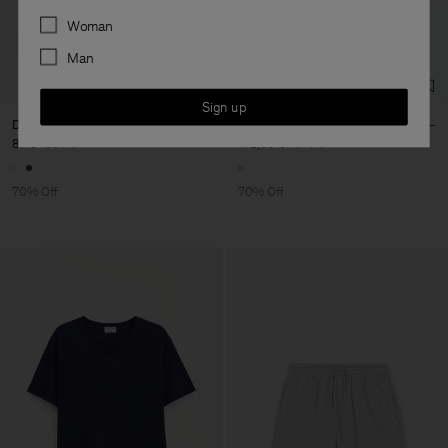
Preferences
Woman
Man
Sign up
Denim Shirt
Pointy Kitten Heel Mules
87 €
290 €
172,50 €
575 €
70% Off
70% Off