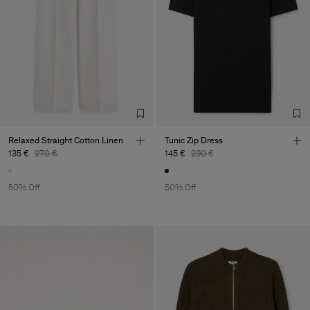
Relaxed Straight Cotton Linen
Tunic Zip Dress
135 €
270 €
145 €
290 €
50% Off
50% Off