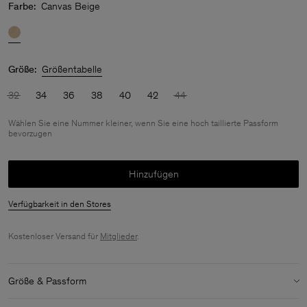
Farbe:
Canvas Beige
Größe:
Größentabelle
32
34
36
38
40
42
44
Wählen Sie eine Nummer kleiner, wenn Sie eine hoch taillierte Passform
bevorzugen
Hinzufügen
Verfügbarkeit in den Stores
Kostenloser Versand für
Mitglieder
.
Größe & Passform