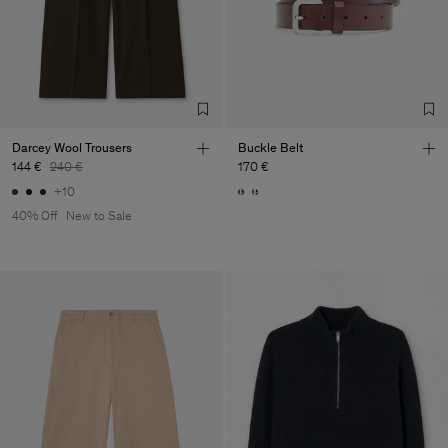
Factory
Pedro Portuguesa - Fábrica
Portugal
de Calcas
Sub Contractor
Darcey Wool Trousers
Buckle Belt
144 €
240 €
170 €
+10
40% Off
New to Sale