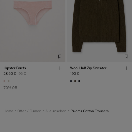
Hipster Briefs
Wool Half Zip Sweater
28,50 €
95 €
190 €
70% Off
Home
Offer
Damen
Alle ansehen
Paloma Cotton Trousers