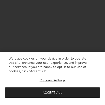
We place cookies on your device in order to operate
this site, enhance your user experience, and improve
our services. If you are happy to opt-in to our use of
cookies, click "Accept All”.
Cookies Settings
France
Deutsch
ACCEPT ALL