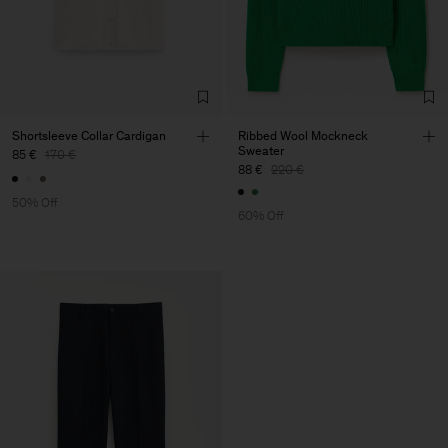
Shortsleeve Collar Cardigan
Ribbed Wool Mockneck
Sweater
85 €
170 €
88 €
220 €
50% Off
60% Off