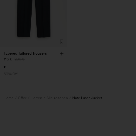
Tapered Tailored Trousers
116 €
290 €
60% Off
Home
Offer
Herren
Alle ansehen
Nate Linen Jacket