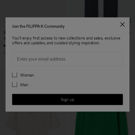
Join the FILIPPA K Community
Belted Bikini Bottom
Lace Waist Jeans
You'll enjoy first access to new collections and sales, exclusive
45 €
90 €
150 €
375 €
offers and updates, and curated styling inspiration.
50% Off
60% Off
Email
Preferences
Woman
Man
Sign up