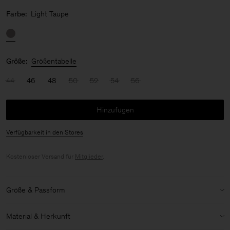
Farbe:
Light Taupe
Größe:
Größentabelle
44
46
48
50
52
54
56
Hinzufügen
Verfügbarkeit in den Stores
Kostenloser Versand für
Mitglieder
.
Größe & Passform
Details zu Größe & Passform:
Material & Herkunft
Entspannte Passform