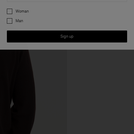
Preferences
Woman
Man
Sign up