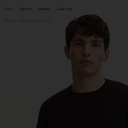
Offer
Damen
Herren
Über Uns
Herren
Bekleidung
Strick