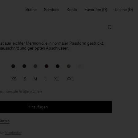
Suche
Services
Konto
Favoriten
Tasche
st aus leichter Merinowolle in normaler Passform gestrickt.
sausschnitt und gerippten Abschlüssen.
XS
S
M
L
XL
XXL
us, normale Größe wählen
Hinzufügen
Stores
für
Mitglieder
.