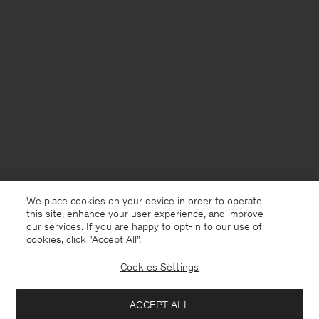
We place cookies on your device in order to operate
this site, enhance your user experience, and improve
our services. If you are happy to opt-in to our use of
cookies, click "Accept All”.
Cookies Settings
France
Deutsch
ACCEPT ALL