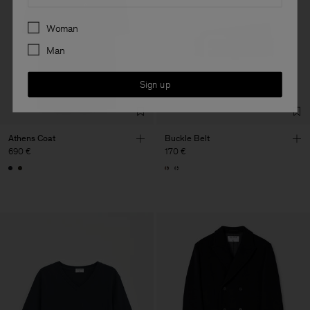
Preferences
Woman
Man
Sign up
Athens Coat
Buckle Belt
690 €
170 €