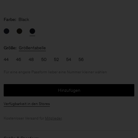
Farbe:
Black
Größe:
Größentabelle
44
46
48
50
52
54
56
Für eine engere Passform lieber eine Nummer kleiner wählen
Hinzufügen
Verfügbarkeit in den Stores
Kostenloser Versand für
Mitglieder
.