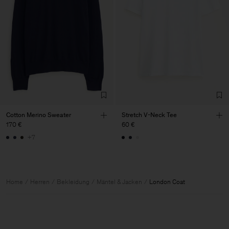
Cotton Merino Sweater
Stretch V-Neck Tee
170 €
60 €
+7
Home
Herren
Bekleidung
Mäntel & Jacken
London Coat