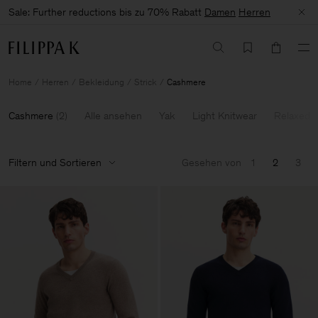
Sale: Further reductions bis zu 70% Rabatt
Damen
Herren
Home
Herren
Bekleidung
Strick
Cashmere
Cashmere
(
2
)
Alle ansehen
Yak
Light Knitwear
Relaxed K
Filtern und Sortieren
Gesehen von
1
2
3