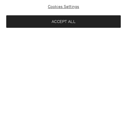
Cookies Settings
ACCEPT ALL
France
Deutsch
Kontakt
Anrufen
+4633233304
E-mail
customercare@filippa-k.com
Anmeldung zum Newsletter
Schließ
Standort
Abonniere, um exklusive Vorteile, Neuigkeiten,
Interessiert an:
Stylingtipps und mehr.
Damen