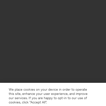
We place cookies on your device in order to operate
this site, enhance your user experience, and improve
our services. If you are happy to opt-in to our use of
cookies, click "Accept All”.