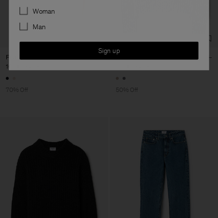
Preferences
Woman
Man
Sign up
Fluffy Half Zip Sweater
Soft Alpaca Sweater
102 €
340 €
170 €
340 €
70% Off
50% Off