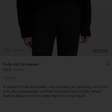
Offer
Damen
Alle ansehen
Styled with
Fluffy Half Zip Sweater
102 €
340 €
70% Off
A relaxed fit half zip sweater with contrast yarn detailing. Knit from
a chunky, heavyweight certified wool blend with a fluffy ribbed
texture. Reach for it on colder days for a cosy touch.
Herren