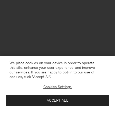
We place cookies on your device in order to operate
this site, enhance your user experience, and improve
our services. If you are happy to opt-in to our use of
cookies, click "Accept All”.
Cookies Settings
France
Deutsch
ACCEPT ALL