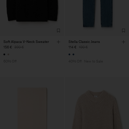
Soft Alpaca V-Neck Sweater
Stella Classic Jeans
156 €
390 €
114 €
190 €
60% Off
40% Off
New to Sale