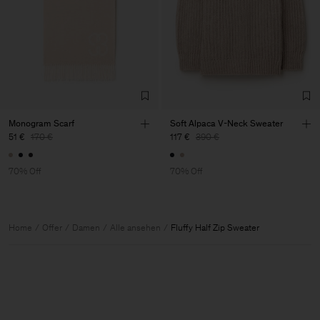
Monogram Scarf
Soft Alpaca V-Neck Sweater
51 €
170 €
117 €
390 €
70% Off
70% Off
Home
Offer
Damen
Alle ansehen
Fluffy Half Zip Sweater