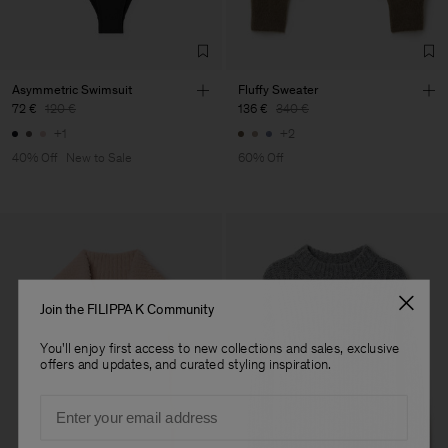
Co. Ltd
Sub Contractor
Asymmetric Swimsuit
Fluffy Sweater
72 €
120 €
136 €
340 €
+1
+2
40% Off
New to Sale
60% Off
Join the FILIPPA K Community
You'll enjoy first access to new collections and sales, exclusive
offers and updates, and curated styling inspiration.
Email