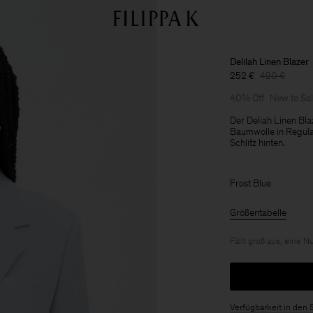
Delilah Linen Blazer
252 €
420 €
40% Off
New to Sa
Der Deliah Linen Bla
Baumwolle in Regular
Schlitz hinten.
Frost Blue
Größentabelle
Fällt groß aus, eine 
Verfügbarkeit in den 