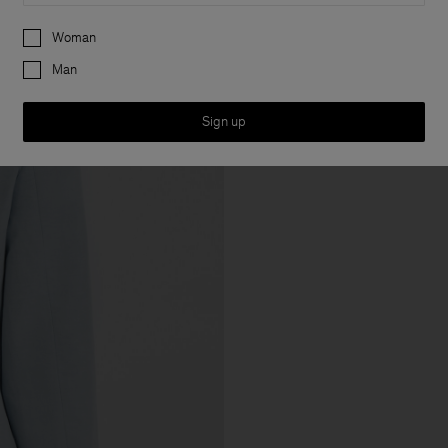
Preferences
Woman
Man
Sign up