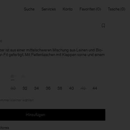
Suche
Services
Konto
Favoriten
Tasche
le
zer ist aus einer mittelschweren Mischung aus Leinen und Bio-
-Fit gefertigt. Mit Pattentaschen mit Klappen vorne und einem
30
32
34
36
38
40
42
44
Nummer kleiner wählen
Hinzufügen
Stores