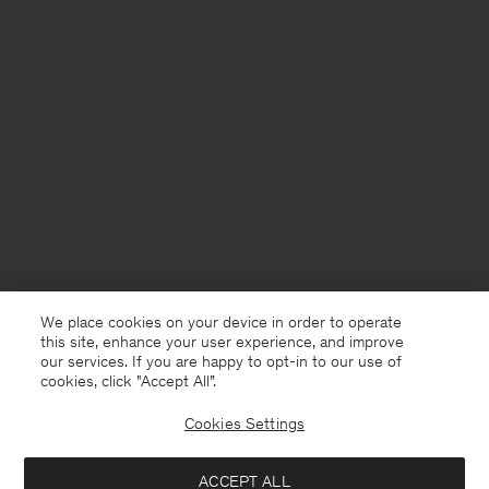
We place cookies on your device in order to operate
this site, enhance your user experience, and improve
our services. If you are happy to opt-in to our use of
cookies, click "Accept All”.
Cookies Settings
France
Deutsch
ACCEPT ALL