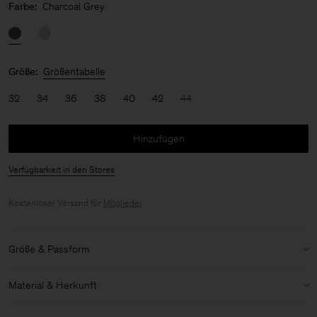
Farbe:
Charcoal Grey
Größe:
Größentabelle
32
34
36
38
40
42
44
Hinzufügen
Verfügbarkeit in den Stores
Kostenloser Versand für
Mitglieder
.
Größe & Passform
Details zu Größe & Passform:
Material & Herkunft
Leichter Stoff
Kein Stretch
Material:
100% Cotton (GOTS)