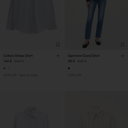
Cotton Stripe Shirt
Garment Dyed Shirt
144 €
240 €
96 €
320 €
40% Off
New to Sale
70% Off