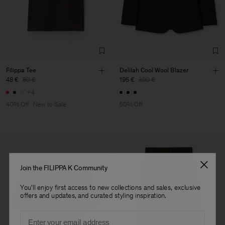
Filippa Tee
Delilah Cool Wool Blazer
48 €
80 €
195 €
390 €
+4
40% Off
New to Sale
50% Off
Join the FILIPPA K Community
You'll enjoy first access to new collections and sales, exclusive
offers and updates, and curated styling inspiration.
Email