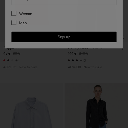
Preferences
Woman
Man
Sign up
Filippa Tee
Darcey Wool Trousers
48 €
80 €
144 €
240 €
+4
+10
40% Off
New to Sale
40% Off
New to Sale