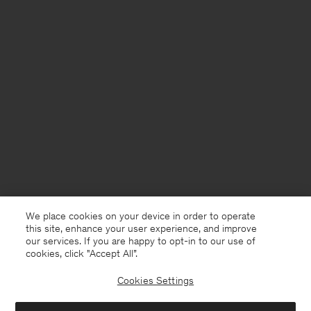
We place cookies on your device in order to operate
this site, enhance your user experience, and improve
our services. If you are happy to opt-in to our use of
cookies, click "Accept All”.
Cookies Settings
France
Deutsch