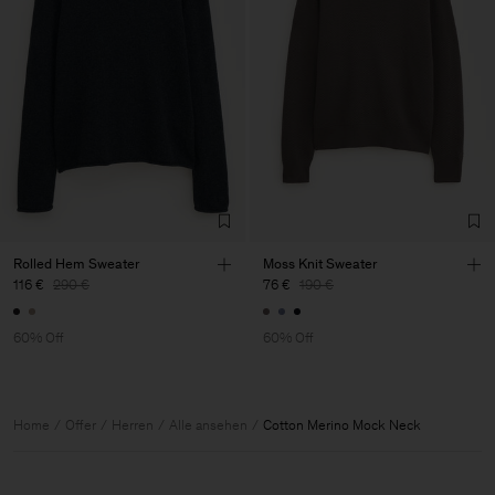
Rolled Hem Sweater
Moss Knit Sweater
116 €
290 €
76 €
190 €
60% Off
60% Off
Home
Offer
Herren
Alle ansehen
Cotton Merino Mock Neck