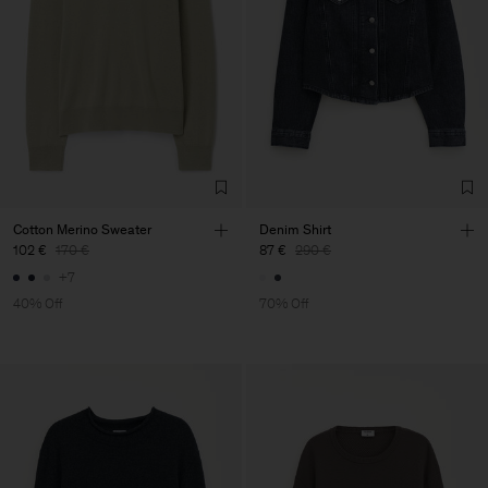
Cotton Merino Sweater
Denim Shirt
102 €
170 €
87 €
290 €
+7
40% Off
70% Off