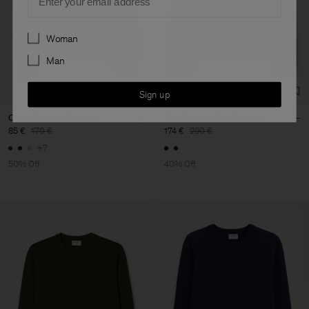
Preferences
Woman
Man
Sign up
Cotton Merino Sweater
Wool Milano Knit Sweater
85 €
170 €
174 €
290 €
+7
50% Off
40% Off