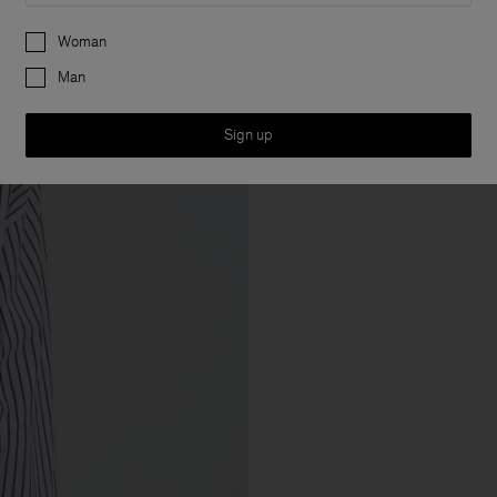
Preferences
Woman
Man
Sign up