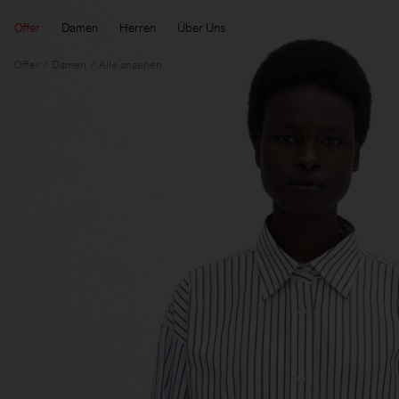
Offer
Damen
Herren
Über Uns
Offer
Damen
Alle ansehen