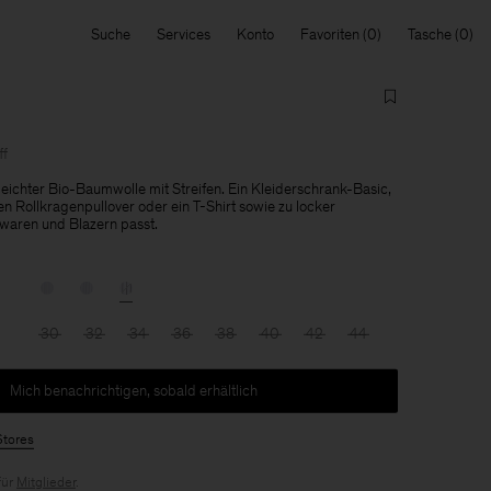
Suche
Services
Konto
Favoriten
Tasche
f
ichter Bio-Baumwolle mit Streifen. Ein Kleiderschrank-Basic,
en Rollkragenpullover oder ein T-Shirt sowie zu locker
kwaren und Blazern passt.
30
32
34
36
38
40
42
44
Mich benachrichtigen, sobald erhältlich
Stores
für
Mitglieder
.