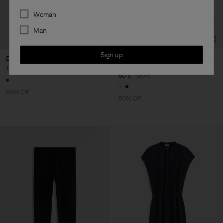
Preferences
Woman
Man
Sign up
Darcey Textured Trousers
Regenerative Cotton
Longsleeve
150 €
375 €
60 €
120 €
60% Off
50% Off