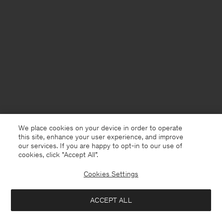
We place cookies on your device in order to operate
this site, enhance your user experience, and improve
our services. If you are happy to opt-in to our use of
cookies, click "Accept All”.
Cookies Settings
France
Deutsch
ACCEPT ALL