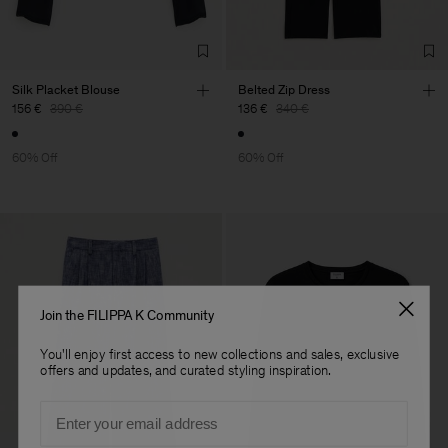
Silk Placket Blouse
Belted Zip Dress
156 €
390 €
136 €
340 €
60% Off
60% Off
Join the FILIPPA K Community
You'll enjoy first access to new collections and sales, exclusive
offers and updates, and curated styling inspiration.
Email