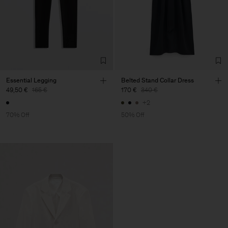
Essential Legging
Belted Stand Collar Dress
49,50 €
165 €
170 €
340 €
+2
70% Off
50% Off