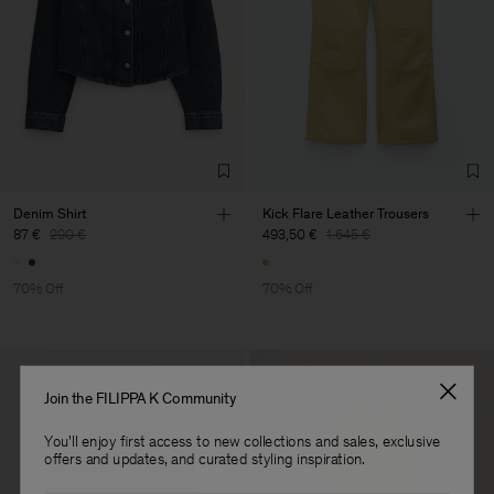
Factory
Becri – Malhas e
Portugal
Confecções, S.A.
Sub Contractor
Denim Shirt
Kick Flare Leather Trousers
87 €
290 €
493,50 €
1.645 €
70% Off
70% Off
Join the FILIPPA K Community
You'll enjoy first access to new collections and sales, exclusive
offers and updates, and curated styling inspiration.