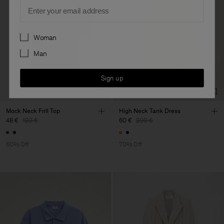
Email
Preferences
Woman
Man
Sign up
Mock Neck Frill Top
High Neck Tank Dress
48 €
120 €
60 €
200 €
60% Off
70% Off