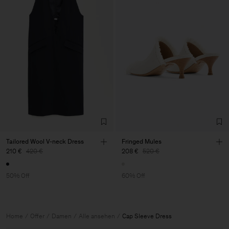
Tailored Wool V-neck Dress
Fringed Mules
210 €
420 €
208 €
520 €
50% Off
60% Off
Home
Offer
Damen
Alle ansehen
Cap Sleeve Dress