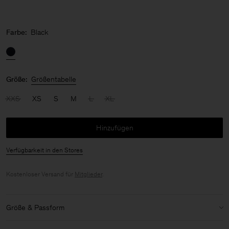
Farbe:
Black
Größe:
Größentabelle
XXS
XS
S
M
L
XL
Hinzufügen
Verfügbarkeit in den Stores
Kostenloser Versand für
Mitglieder
.
Größe & Passform