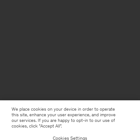
We place cookies on your device in order to operate
this site, enhance your user experience, and improve
our services. If you are happy to opt-in to our use of
cookies, click "Accept All”.
Cookies Settings