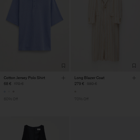
Cotton Jersey Polo Shirt
Long Blazer Coat
68 €
170 €
279 €
930 €
60% Off
70% Off