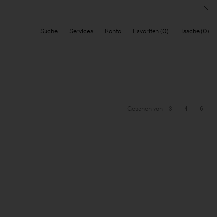
Suche
Services
Konto
Favoriten
Tasche
Gesehen von
3
4
6