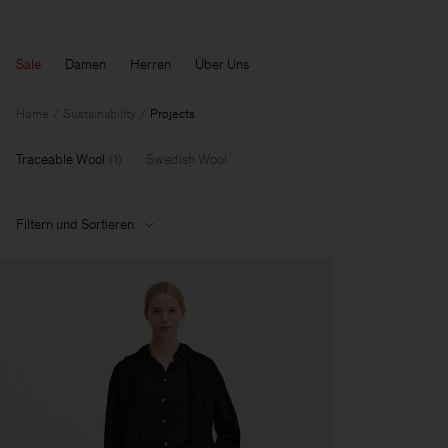
Sale
Damen
Herren
Über Uns
Home
Sustainability
Projects
Traceable Wool
(
1
)
Swedish Wool
Filtern und Sortieren