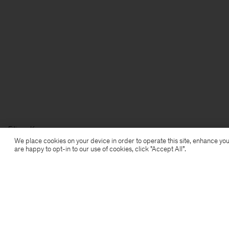
Filippa K
We place cookies on your device in order to operate this site, enhance you
are happy to opt-in to our use of cookies, click "Accept All”.
Anmeldung zum Newsletter
Abonniere, um exklusive Vorteile,
Neuigkeiten, Stylingtipps und mehr.