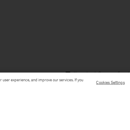
Versand nach: Germany
Sprach
r user experience, and improve our services. If you
Cookies Settings
Kundenservice
E-Mail senden
Anrufen