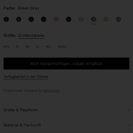
Farbe:
Green Grey
Größe:
Größentabelle
XS
S
M
L
XL
XXL
Mich benachrichtigen, sobald erhältlich
Verfügbarkeit in den Stores
Kostenloser Versand für
Mitglieder
.
Größe & Passform
Modell:
Das Model ist 188 cm / 6'2" groß und trägt Größe 48 / M
Material & Herkunft
Details zu Größe & Passform: