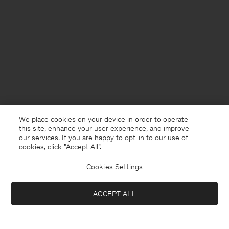
We place cookies on your device in order to operate
this site, enhance your user experience, and improve
our services. If you are happy to opt-in to our use of
cookies, click "Accept All”.
Cookies Settings
Germany
Deutsch
ACCEPT ALL
Knitted Polo Shirt