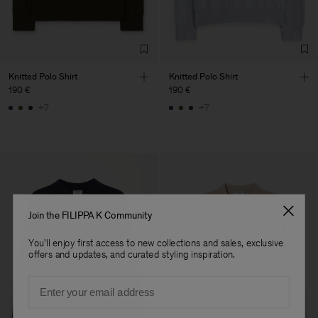
Factory
Austra Smart Manufacturing
China
Co. Ltd
Sub Contractor
Knitted Polo Shirt
Knitted Polo Shirt
190 €
190 €
+7
+7
Join the FILIPPA K Community
You'll enjoy first access to new collections and sales, exclusive
offers and updates, and curated styling inspiration.
Email