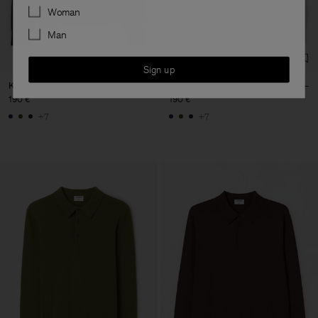
Preferences
Woman
Man
Sign up
Knitted Polo Shirt
Knitted Polo Shirt
190 €
190 €
+7
+7