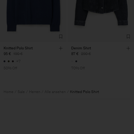
Knitted Polo Shirt
Denim Shirt
95 €
190 €
87 €
290 €
+7
50% Off
70% Off
Home
Sale
Herren
Alle ansehen
Knitted Polo Shirt