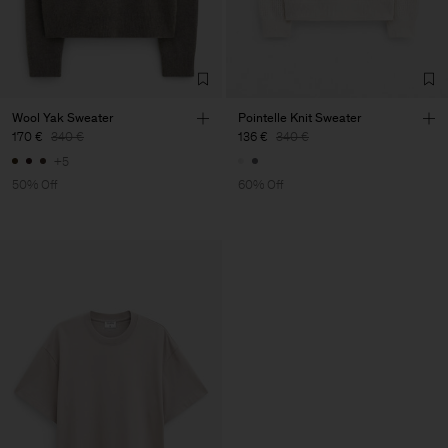
Wool Yak Sweater
Pointelle Knit Sweater
170 €
340 €
136 €
340 €
+5
50% Off
60% Off