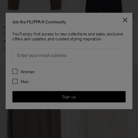
Factory
Austra Smart Manufacturing
China
Co. Ltd
Sub Contractor
Join the FILIPPA K Community
Fluffy Sweater
Strap Jersey Dress
136 €
340 €
60 €
200 €
You'll enjoy first access to new collections and sales, exclusive
offers and updates, and curated styling inspiration.
+2
60% Off
70% Off
Email
Preferences
Woman
Man
Sign up