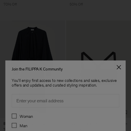
70% Off
50% Off
Join the FILIPPA K Community
You'll enjoy first access to new collections and sales, exclusive
offers and updates, and curated styling inspiration.
Email
Preferences
Woman
Belted Long Sleeve Dress
Essential Bra Top
Man
156 €
390 €
28,50 €
95 €