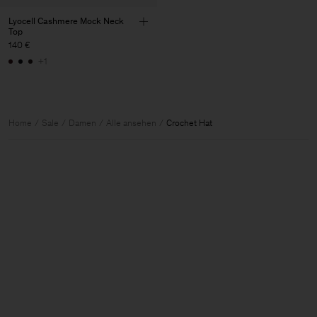
Lyocell Cashmere Mock Neck
Top
140 €
+1
Home
Sale
Damen
Alle ansehen
Crochet Hat