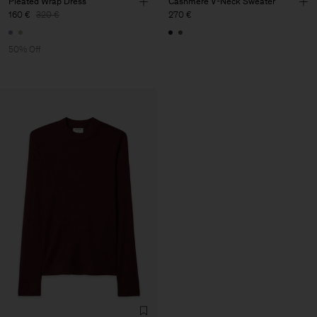
Pleated Wrap Dress
Cashmere V-Neck Sweater
160 €
320 €
270 €
50% Off