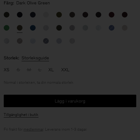
Färg:
Dark Olive Green
Storlek:
Storleksguide
XS
S
M
L
XL
XXL
Normal i storleken, ta din normala storlek
Lägg i varukorg
Tillgänglighet i butik
Fri frakt för
medlemmar
. Leverans inom 1-3 dagar.