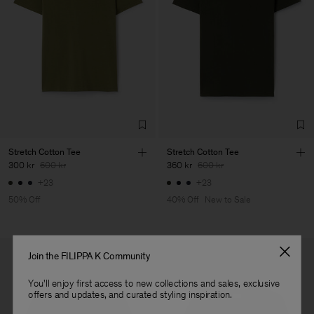
Vendor
Luis Brito TêxteisSA
Portugal
Main Supplier
Factory
Luis Brito TêxteisSA
Portugal
Sub Contractor
Stretch Cotton Tee
Stretch Cotton Tee
300 kr
600 kr
360 kr
600 kr
+23
+23
50% Off
40% Off
New to Sale
Join the FILIPPA K Community
You'll enjoy first access to new collections and sales, exclusive
offers and updates, and curated styling inspiration.