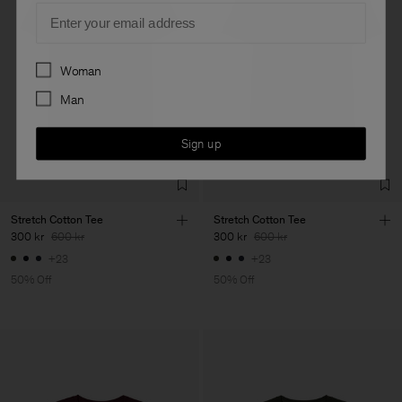
Email
Preferences
Woman
Man
Sign up
Stretch Cotton Tee
Stretch Cotton Tee
300 kr
600 kr
300 kr
600 kr
+23
+23
50% Off
50% Off