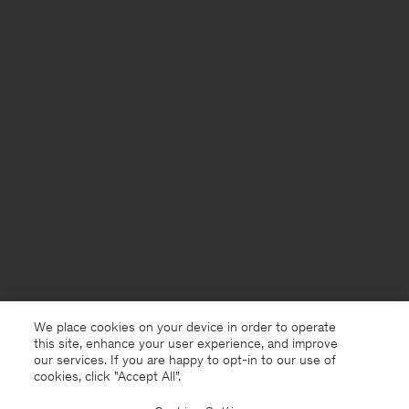
We place cookies on your device in order to operate
this site, enhance your user experience, and improve
our services. If you are happy to opt-in to our use of
cookies, click "Accept All”.