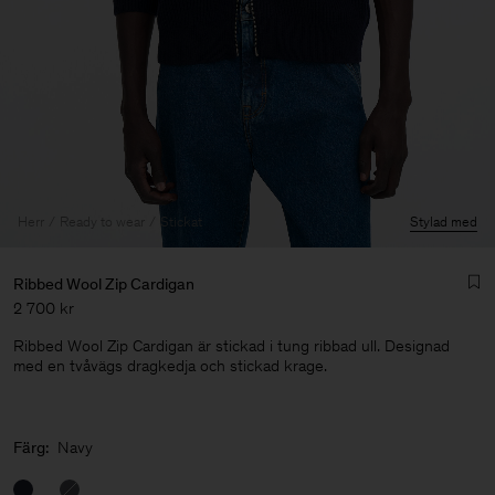
Herr
Ready to wear
Stickat
Stylad med
Ribbed Wool Zip Cardigan
2 700 kr
Ribbed Wool Zip Cardigan är stickad i tung ribbad ull. Designad
med en tvåvägs dragkedja och stickad krage.
Herr
Färg:
Navy