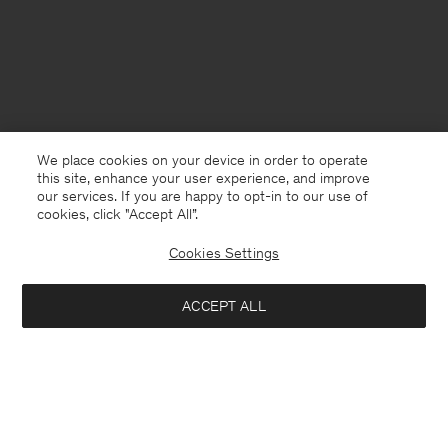
We place cookies on your device in order to operate
this site, enhance your user experience, and improve
our services. If you are happy to opt-in to our use of
cookies, click "Accept All”.
Cookies Settings
Sweden
Svenska
ACCEPT ALL
Ribbed Wool Zip Cardigan
2 700 kr
Kontakt
Mejla oss
customercare@filippa-k.com
Lägg i varukorg
Ring oss
+4633233304