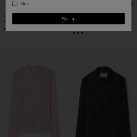
Man
Cashmere Blend Scarf
Lyocell Cashmere Mock Neck
Sign up
Top
1 400 kr
1 400 kr
+3
+1