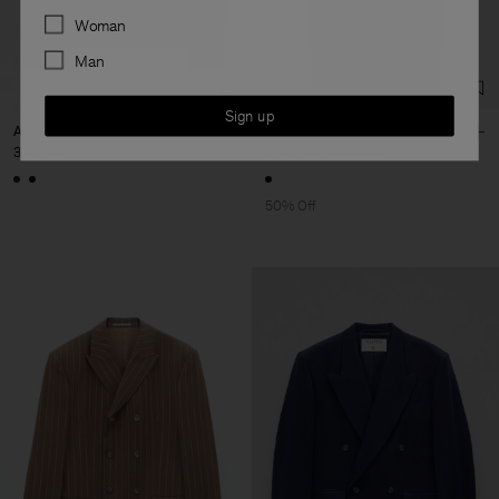
Preferences
Woman
Man
Sign up
Andrew Yak Sweater
Nylon Gabardine Car Coat
3 400 kr
2 700 kr
5 400 kr
50% Off