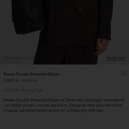
Rea
Herr
Se Allt
Stylad med
Reese Double Breasted Blazer
2 940 kr
4 900 kr
40% Off
New to Sale
Reese Double Breasted Blazer är tillverkad i ekologisk bomullstwill
i en ledigt skuren, normal passform. Designad med påsydda fickor,
knappar på manschetterna och en luftöppning mitt bak.
Herr