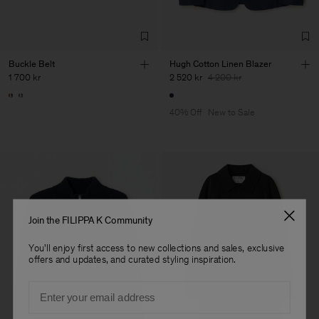
Buckle Belt
Hugh Cotton Linen Blazer
1 700 kr
2 520 kr
4 200 kr
40% Off
New to Sale
Join the FILIPPA K Community
You'll enjoy first access to new collections and sales, exclusive
offers and updates, and curated styling inspiration.
Email