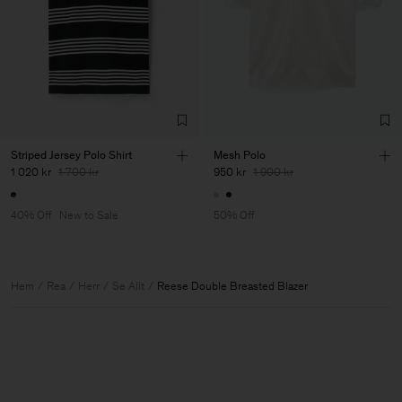
Striped Jersey Polo Shirt
Mesh Polo
1 020 kr
1 700 kr
950 kr
1 900 kr
40% Off
New to Sale
50% Off
Hem
Rea
Herr
Se Allt
Reese Double Breasted Blazer