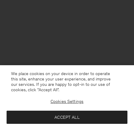
We place cookies on your device in order to operate
this site, enhance your user experience, and improve
our services. If you are happy to opt-in to our use of
cookies, click "Accept All”.
Cookies Settings
Sweden
Svenska
ACCEPT ALL