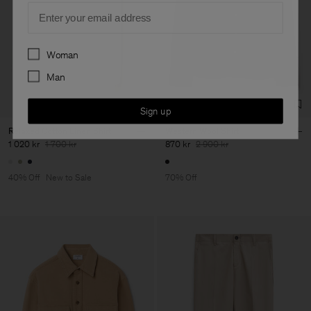
Email
Preferences
Woman
Man
Sign up
Relaxed Cotton Linen Shirt
Western Wool Shirt
1 020 kr
1 700 kr
870 kr
2 900 kr
40% Off
New to Sale
70% Off