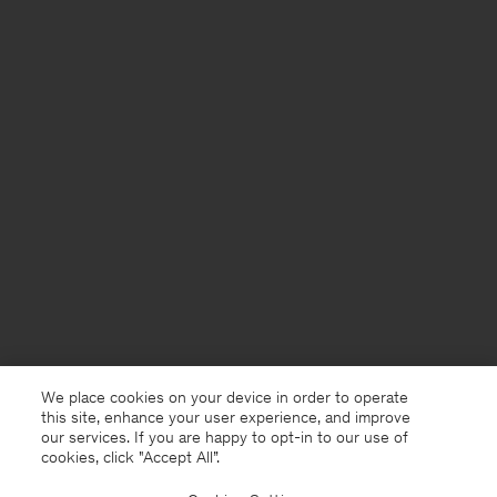
We place cookies on your device in order to operate
this site, enhance your user experience, and improve
our services. If you are happy to opt-in to our use of
cookies, click "Accept All”.