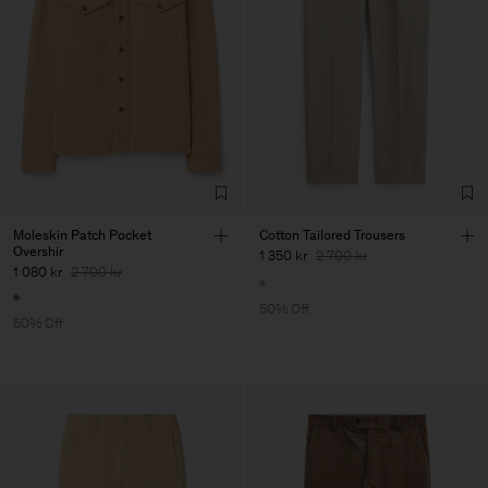
Moleskin Patch Pocket
Cotton Tailored Trousers
Overshir
1 350 kr
2 700 kr
1 080 kr
2 700 kr
50% Off
60% Off