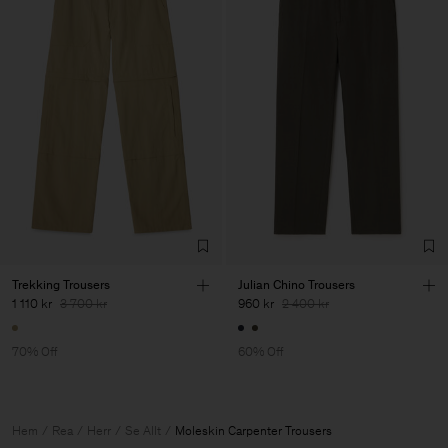
Trekking Trousers
Julian Chino Trousers
1 110 kr
3 700 kr
960 kr
2 400 kr
70% Off
60% Off
Hem
Rea
Herr
Se Allt
Moleskin Carpenter Trousers