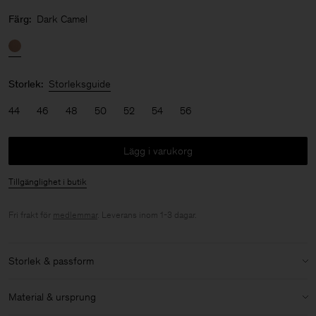
Färg:
Dark Camel
Storlek:
Storleksguide
44
46
48
50
52
54
56
Lägg i varukorg
Tillgänglighet i butik
Fri frakt för
medlemmar
. Leverans inom 1-3 dagar.
Storlek & passform
Modell:
Modellen är 189 cm / 6'2½'" och bär storlek 48 / M
Material & ursprung
Storlek & passforms detaljer: