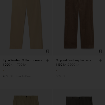
Flynn Washed Cotton Trousers
Cropped Corduroy Trousers
1 020 kr
1 700 kr
1 160 kr
2 900 kr
40% Off
New to Sale
60% Off