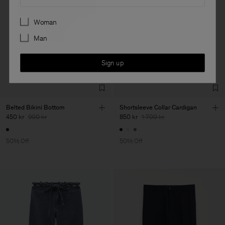
Preferences
Woman
Man
Sign up
Belted Bikini Bottom
Shortsleeve Collar Cardigan
450 kr
900 kr
850 kr
1 700 kr
50% Off
50% Off