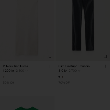
V-Neck Knit Dress
Slim Pinstripe Trousers
1 200 kr
2 400 kr
810 kr
2 700 kr
50% Off
70% Off