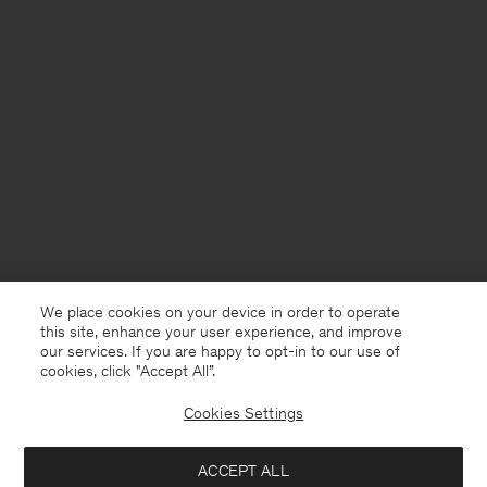
We place cookies on your device in order to operate
this site, enhance your user experience, and improve
our services. If you are happy to opt-in to our use of
cookies, click "Accept All”.
Cookies Settings
Sweden
Svenska
ACCEPT ALL