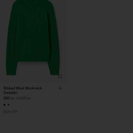
Ribbed Wool Mockneck
Sweater
880 kr
2 200 kr
60% Off