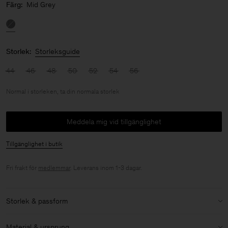
Färg:
Mid Grey
Storlek:
Storleksguide
44
46
48
50
52
54
56
Normal i storleken, ta din normala storlek
Meddela mig vid tillgänglighet
Tillgänglighet i butik
Fri frakt för
medlemmar
. Leverans inom 1-3 dagar.
Storlek & passform
Storlek:
Normal i storleken, ta din normala storlek
Material & ursprung