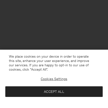
We place cookies on your device in order to operate
this site, enhance your user experience, and improve
our services. If you are happy to opt-in to our use of
cookies, click "Accept All”.
Cookies Settings
Sweden
Svenska
ACCEPT ALL
Luke Stretch Polo Shirt