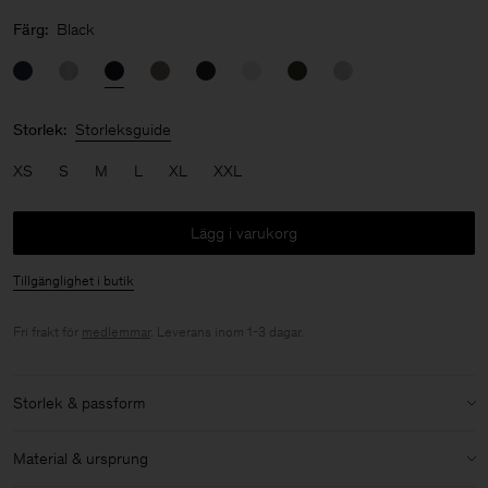
Färg:
Black
Storlek:
Storleksguide
XS
S
M
L
XL
XXL
Lägg i varukorg
Tillgänglighet i butik
Fri frakt för
medlemmar
. Leverans inom 1-3 dagar.
Storlek & passform
Modell:
Modellen är 187 cm / 6'1" och bär storlek 48 / M
Material & ursprung
Storlek & passforms detaljer: