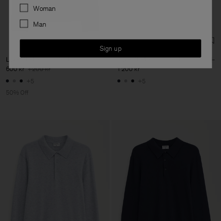
Preferences
Woman
Man
Sign up
Luke Stretch Polo Shirt
Luke Stretch Polo Shirt
600 kr
1 200 kr
1 200 kr
+5
+5
50% Off