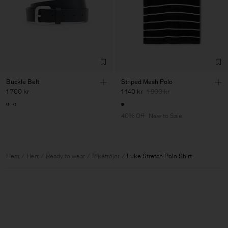
Buckle Belt
Striped Mesh Polo
1 700 kr
1 140 kr
1 900 kr
40% Off
New to Sale
Hem
Herr
Ready to wear
Pikétröjor
Luke Stretch Polo Shirt