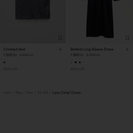
Crinkled Vest
Belted Long Sleeve Dress
1 200 kr
2 400 kr
1 560 kr
3 900 kr
50% Off
60% Off
Hem
Rea
Dam
Se Allt
Lace Detail Dress