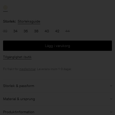
Storlek:
Storleksguide
32
34
36
38
40
42
44
Lägg i varukorg
Tillgänglighet i butik
Fri frakt för
medlemmar
. Leverans inom 1-3 dagar.
Storlek & passform
Modell:
Modellen är 175cm / 5'9 och bär storlek 36 / S
Material & ursprung
Storlek & passforms detaljer:
Material:
86% Triacetate, 14% Polyester
Avslappnad passform
Produktinformation