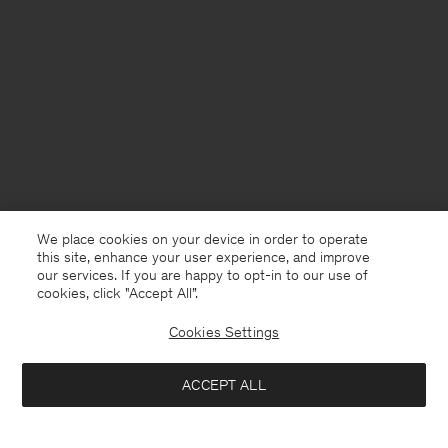
We place cookies on your device in order to operate
this site, enhance your user experience, and improve
our services. If you are happy to opt-in to our use of
cookies, click "Accept All”.
Cookies Settings
Sweden
Svenska
ACCEPT ALL
Lace Detail Dress