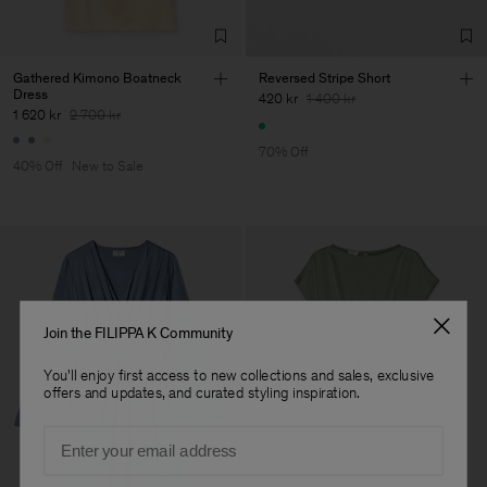
Gathered Kimono Boatneck
Reversed Stripe Short
Dress
420 kr
1 400 kr
1 620 kr
2 700 kr
70% Off
40% Off
New to Sale
Join the FILIPPA K Community
You'll enjoy first access to new collections and sales, exclusive
offers and updates, and curated styling inspiration.
Email