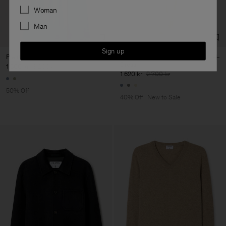
Preferences
Woman
Man
Sign up
Pleated Wrap Dress
Gathered Kimono Boatneck
Dress
1 600 kr
3 200 kr
1 620 kr
2 700 kr
50% Off
40% Off
New to Sale