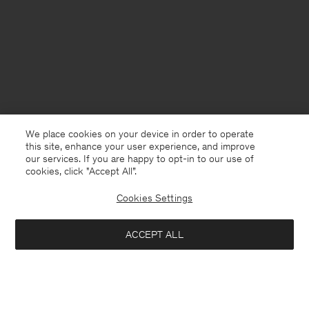
We place cookies on your device in order to operate
this site, enhance your user experience, and improve
our services. If you are happy to opt-in to our use of
cookies, click "Accept All”.
Cookies Settings
Sweden
Svenska
ACCEPT ALL
Heavy Crewneck Tee
900 kr
Kontakt