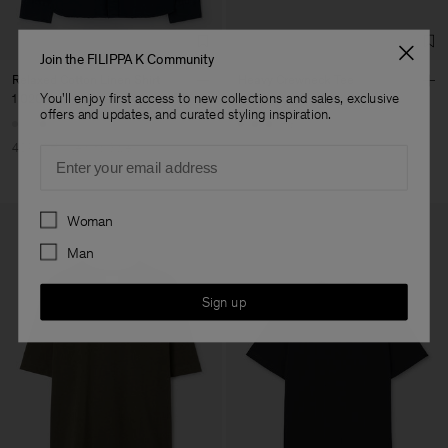
Join the FILIPPA K Community
Relaxed Cotton Linen Shirt
Heavy Crewneck Tee
You'll enjoy first access to new collections and sales, exclusive
1 020 kr
1 700 kr
900 kr
offers and updates, and curated styling inspiration.
+8
40% Off
New to Sale
Email
Preferences
Woman
Man
Sign up