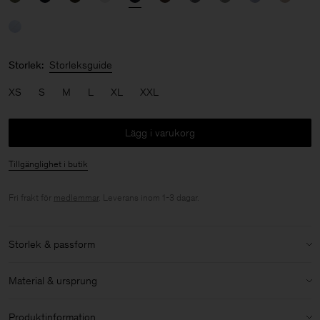
Storlek:
Storleksguide
XS
S
M
L
XL
XXL
Lägg i varukorg
Tillgänglighet i butik
Fri frakt för
medlemmar
. Leverans inom 1-3 dagar.
Storlek & passform
Modell:
Modellen är 183 cm / 6 och bär storlek 48 / M
Material & ursprung
Storlek & passforms detaljer:
Material:
100% Cotton (GOTS)
Lös passform
Produktinformation