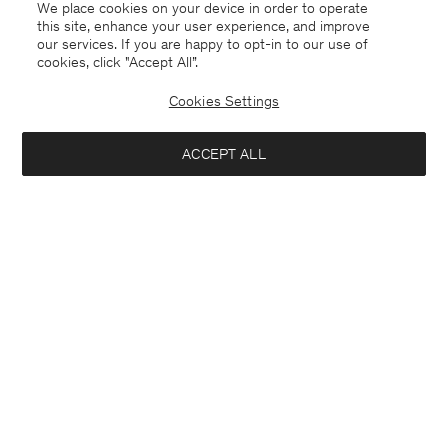
We place cookies on your device in order to operate
this site, enhance your user experience, and improve
our services. If you are happy to opt-in to our use of
cookies, click "Accept All”.
Cookies Settings
Sweden
Svenska
ACCEPT ALL
Hailey Blazer
4 900 kr
Kontakt
Mejla oss
customercare@filippa-k.com
Lägg i varukorg
Ring oss
+4633233304
Prenumerera på vårt nyhetsbrev
Prenumerera för att ta del av exklusiva förmåner, nyheter,