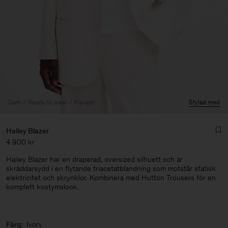
Dam
Ready to wear
Kavajer
Stylad med
Hailey Blazer
4 900 kr
Hailey Blazer har en draperad, oversized silhuett och är
skräddarsydd i en flytande triacetatblandning som motstår statisk
elektricitet och skrynklor. Kombinera med Hutton Trousers för en
komplett kostymslook.
Herr
Färg:
Ivory