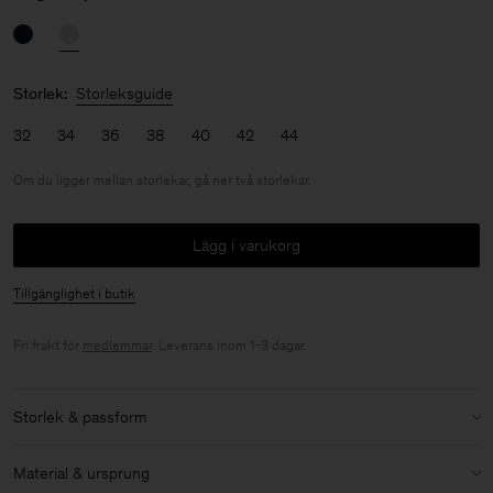
Storlek:
Storleksguide
32
34
36
38
40
42
44
Om du ligger mellan storlekar, gå ner två storlekar.
Lägg i varukorg
Tillgänglighet i butik
Fri frakt för
medlemmar
. Leverans inom 1-3 dagar.
Storlek & passform
Storlek:
Om du ligger mellan storlekar, gå ner två storlekar.
Material & ursprung
Modell:
Modellen är 176cm / 5'9'' och bär storlek 36 / S