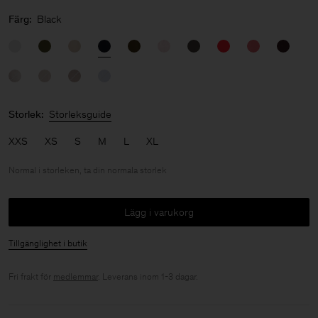
Färg:
Black
Storlek:
Storleksguide
XXS
XS
S
M
L
XL
Normal i storleken, ta din normala storlek
Lägg i varukorg
Tillgänglighet i butik
Fri frakt för
medlemmar
. Leverans inom 1-3 dagar.