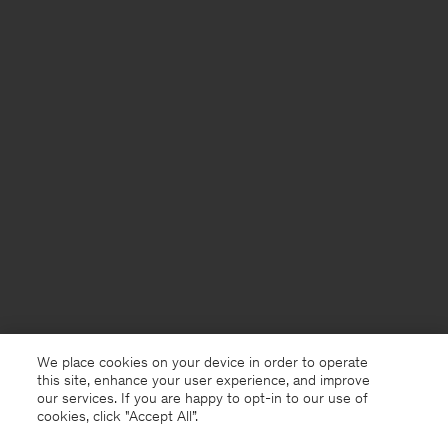
We place cookies on your device in order to operate
this site, enhance your user experience, and improve
our services. If you are happy to opt-in to our use of
cookies, click "Accept All”.