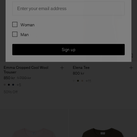
Email
Preferences
Woman
Man
Sign up
Emma Cropped Cool Wool
Elena Tee
Trouser
800 kr
850 kr
1 700 kr
+11
+5
50% Off