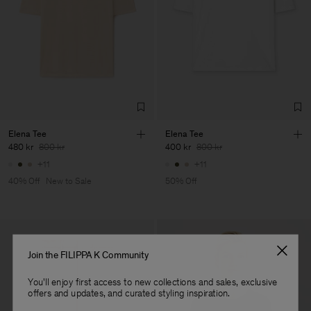
Vendor
Fabrica de Malhas Reistex
Portugal
LDA
Main Supplier
Factory
Fabrica de Malhas Reistex
Portugal
LDA
Sub Contractor
Elena Tee
Elena Tee
480 kr
800 kr
400 kr
800 kr
+11
+11
40% Off
New to Sale
50% Off
Join the FILIPPA K Community
You'll enjoy first access to new collections and sales, exclusive
offers and updates, and curated styling inspiration.