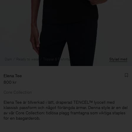
Dam
Ready to wear
Toppar & T-shirts
Stylad med
Elena Tee
800 kr
Core Collection
Elena Tee är tillverkad i lätt, draperad TENCEL™ lyocell med
klassisk passform och något förlängda ärmar. Denna style är en del
av vår Core Collection: tidlösa plagg framtagna som viktiga staples
Herr
för en basgarderob.