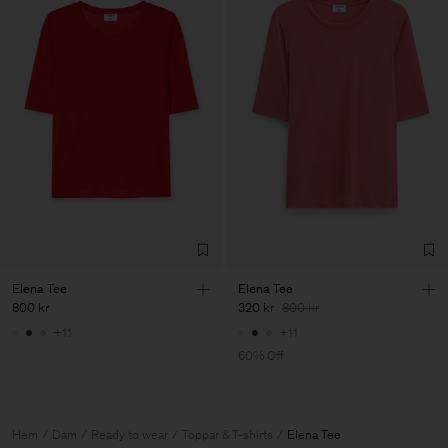
Elena Tee
Elena Tee
800 kr
320 kr
800 kr
+11
+11
60% Off
Hem
Dam
Ready to wear
Toppar & T-shirts
Elena Tee