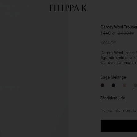
Darcey Wool Trouse
1 440 kr
2 400 kr
40% Off
Darcey Wool Trousers
figurnära midja, vol
Bär de tillsammans 
Sage Melange
Storleksguide
Normal i storleken, ta