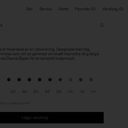
Sök
Service
Konto
Favoriter
Varukorg
rs
 är tillverkade av en ullblandning. Designade med hög,
uminösa veck och en generöst vid siluett med extra lång längd.
med Davina Blazer för en komplett kostymlook.
30
32
34
36
38
40
42
44
 din normala storlek
Lägg i varukorg