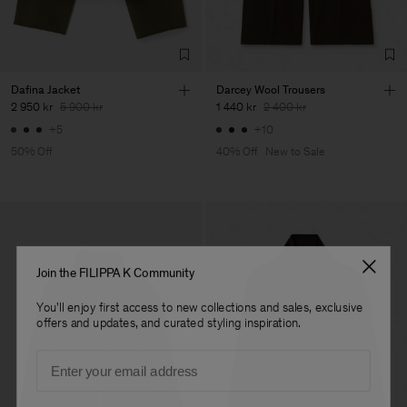
Dafina Jacket
Darcey Wool Trousers
2 950 kr
5 900 kr
1 440 kr
2 400 kr
+5
+10
50% Off
40% Off
New to Sale
Join the FILIPPA K Community
You'll enjoy first access to new collections and sales, exclusive
offers and updates, and curated styling inspiration.
Email