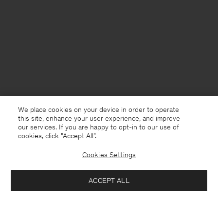
We place cookies on your device in order to operate
this site, enhance your user experience, and improve
our services. If you are happy to opt-in to our use of
cookies, click "Accept All”.
Cookies Settings
Sweden
Svenska
ACCEPT ALL
Dafina Jacket