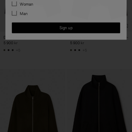
Preferences
Woman
Man
Sign up
Dafina Jacket
Dafina Jacket
5 900 kr
5 900 kr
+5
+5