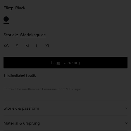
Färg:
Black
Storlek:
Storleksguide
XS
S
M
L
XL
Lägg i varukorg
Tillgänglighet i butik
Fri frakt för
medlemmar
. Leverans inom 1-3 dagar.
Storlek & passform
Modell:
Modellen är 176cm / 5'9 och bär storlek 36 / S
Material & ursprung
Storlek & passforms detaljer: