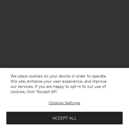
We place cookies on your device in order to operate
this site, enhance your user experience, and improve
our services. If you are happy to opt-in to our use of
cookies, click "Accept All”.
Cookies Settings
Sweden
Svenska
ACCEPT ALL