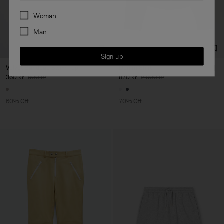
Preferences
Woman
Man
Sign up
Velvet Bandeau Swim Top
Denim Shirt
360 kr
900 kr
870 kr
2 900 kr
60% Off
70% Off