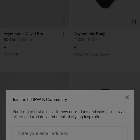
Asymmetric Velvet Bra
Asymmetric Body
300 kr
1 000 kr
450 kr
900 kr
70% Off
50% Off
Soft Sport
Join the FILIPPA K Community
You'll enjoy first access to new collections and sales, exclusive
offers and updates, and curated styling inspiration.
Email