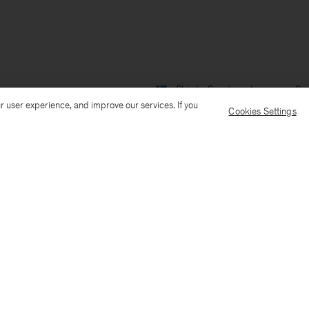
Ship to: Sweden
Language: Sv
r user experience, and improve our services. If you
Cookies Settings
Kundservice
Mejla oss
Ring oss