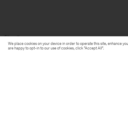
Filippa K
We place cookies on your device in order to operate this site, enhance you
are happy to opt-in to our use of cookies, click "Accept All”.
Prenumerera på vårt nyhetsbrev
Prenumerera för att ta del av exklusiva förmåner,
nyheter, stiltips och mer.
Prenumerera
Location