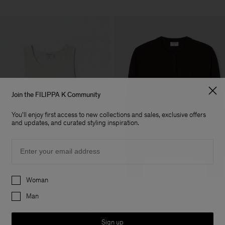
Join the FILIPPA K Community
You'll enjoy first access to new collections and sales, exclusive offers
and updates, and curated styling inspiration.
Email
Preferences
Woman
Man
Fine Rib Tank
Merino Short Cardigan
+7
+
800 kr
1 700 kr
Sign up