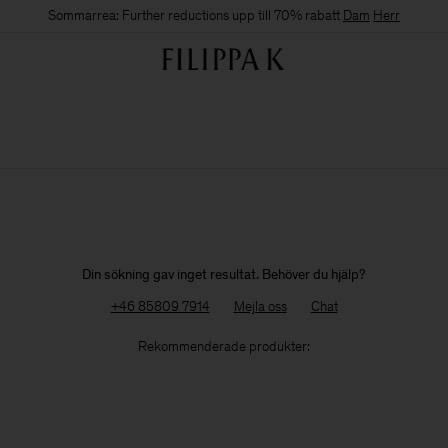
Sommarrea: Further reductions upp till 70% rabatt
Dam
Herr
Din sökning gav inget resultat. Behöver du hjälp?
+46 85809 7914
Mejla oss
Chat
Rekommenderade produkter: