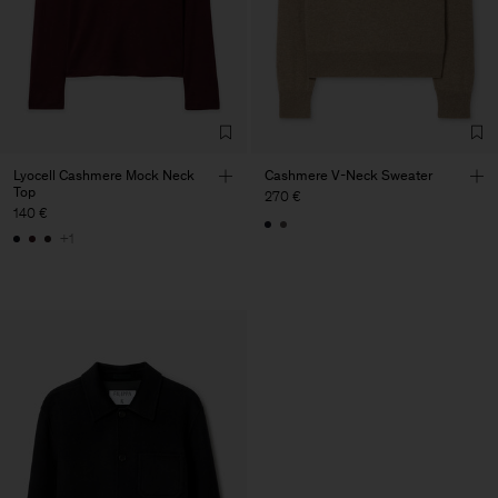
Lyocell Cashmere Mock Neck
Cashmere V-Neck Sweater
Top
270 €
140 €
+1