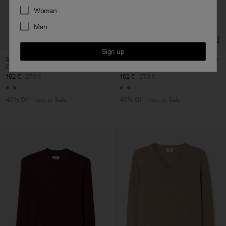
Preferences
Woman
Man
Sign up
Gathered Kimono Boatneck
Gathered Kimono Boatneck
Dress
Dress
162 €
270 €
162 €
270 €
40% Off
New to Sale
40% Off
New to Sale