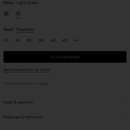
Kleur:
Light Green
Maat:
Maattabel
32
34
36
38
40
42
44
In winkelmandje
Beschikbaarheid in de winkel
Gratis verzending voor
leden
.
Maat & pasvorm
Model:
Het model is 175cm / 5'9 lang en draagt maat 36 / S
Materiaal & herkomst
Maat & pasvorm details:
Materiaal:
86% Acetate (Naia), 14% Polyester
Normale pasvorm