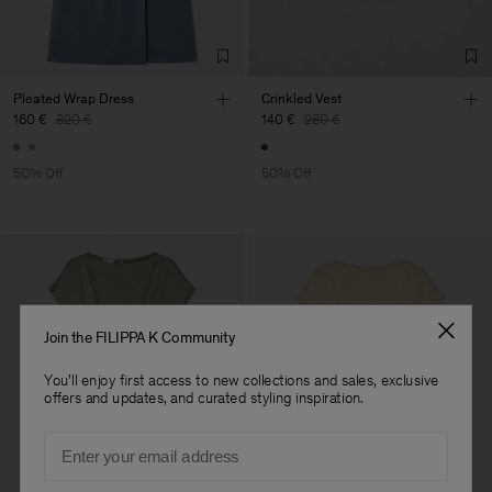
Factory
Hangzhou HS Fashion
China
Corporation Ltd
Sub Contractor
Pleated Wrap Dress
Crinkled Vest
160 €
320 €
140 €
280 €
50% Off
50% Off
Join the FILIPPA K Community
You'll enjoy first access to new collections and sales, exclusive
offers and updates, and curated styling inspiration.
Email