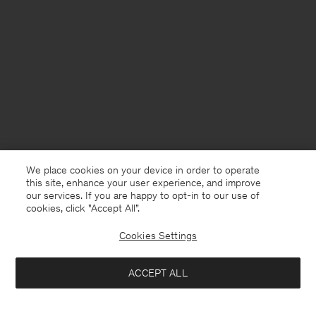
We place cookies on your device in order to operate
this site, enhance your user experience, and improve
our services. If you are happy to opt-in to our use of
cookies, click "Accept All”.
Cookies Settings
Netherlands
Nederlands
ACCEPT ALL
Pleated Wrap Dress