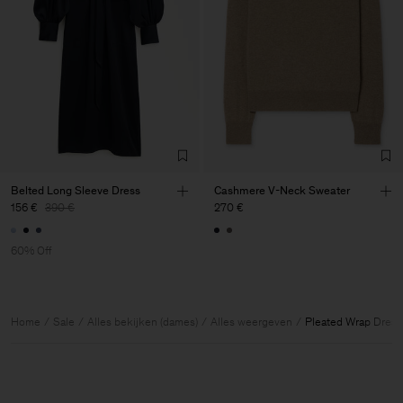
Belted Long Sleeve Dress
Cashmere V-Neck Sweater
156 €
390 €
270 €
60% Off
Home
Sale
Alles bekijken (dames)
Alles weergeven
Pleated Wrap Dress