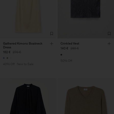
Gathered Kimono Boatneck
Crinkled Vest
Dress
140 €
280 €
162 €
270 €
50% Off
40% Off
New to Sale