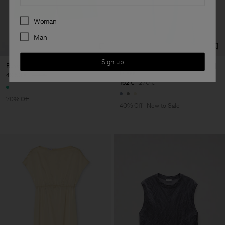
Preferences
Woman
Man
Sign up
Reversed Stripe Short
Gathered Kimono Boatneck
Dress
49,50 €
165 €
162 €
270 €
70% Off
40% Off
New to Sale