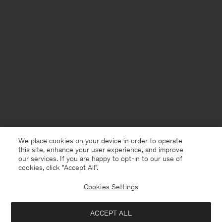
We place cookies on your device in order to operate
this site, enhance your user experience, and improve
our services. If you are happy to opt-in to our use of
cookies, click "Accept All”.
Cookies Settings
Netherlands
Nederlands
ACCEPT ALL