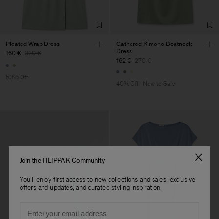
Factory
Hangzhou HS Fashion
China
Corporation Ltd
Sub Contractor
Pleated Wrap Dress
Gathered Kimono Boatneck
Dress
160 €
320 €
162 €
270 €
50% Off
40% Off
New to Sale
Join the FILIPPA K Community
You'll enjoy first access to new collections and sales, exclusive
offers and updates, and curated styling inspiration.
Email