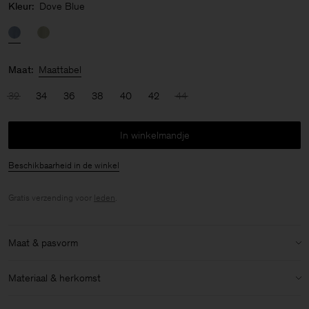
Kleur:
Dove Blue
Maat:
Maattabel
32
34
36
38
40
42
44
In winkelmandje
Beschikbaarheid in de winkel
Gratis verzending voor
leden
.
Maat & pasvorm
Model:
Het model is 175cm / 5'9 lang en draagt maat 36 / S
Materiaal & herkomst
Maat & pasvorm details:
Materiaal:
86% Acetate (Naia), 14% Polyester
Normale pasvorm