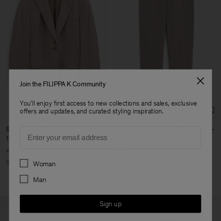
Join the FILIPPA K Community
You'll enjoy first access to new collections and sales, exclusive
offers and updates, and curated styling inspiration.
Sasha Cool Wool Blazer
Emma Cropped Cool Wool
Email
Trouser
185 €
370 €
85 €
170 €
+8
+5
Preferences
50% Off
Woman
50% Off
Man
Sign up