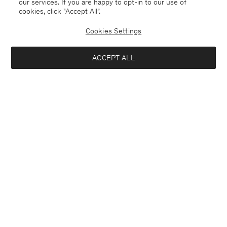
our services. If you are happy to opt-in to our use of
cookies, click "Accept All”.
Cookies Settings
Netherlands
Nederlands
ACCEPT ALL
Sasha Cool Wool Blazer
370 €
Kontakt
Anrufen
+4633233304
In winkelmandje
E-mail
customercare@filippa-k.com
Aanmelden voor de nieuwsbrief
Abonneer je om exclusieve voordelen, nieuws, stijladvies
en meer.
Geïnteresseerd in: