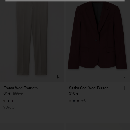
Emma Wool Trousers
Sasha Cool Wool Blazer
84 €
280 €
370 €
+8
70% Off