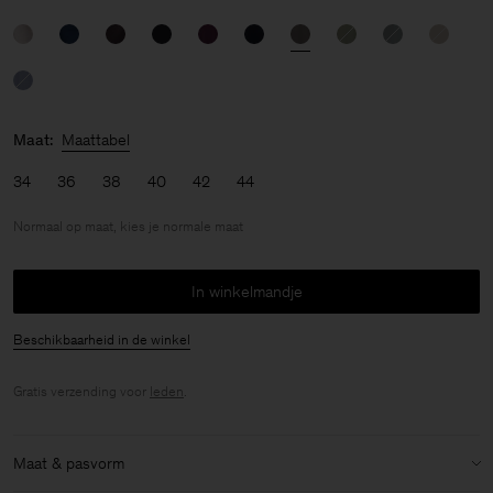
Maat:
Maattabel
34
36
38
40
42
44
Normaal op maat, kies je normale maat
In winkelmandje
Beschikbaarheid in de winkel
Gratis verzending voor
leden
.
Maat & pasvorm