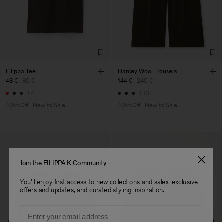
Main Supplier
Factory
S.C. Trico Point srl
Romania
Sub Contractor
Filippa Tee
Darcey Wool Trousers
48 €
80 €
144 €
240 €
+4
+10
40% Off
New to Sale
40% Off
New to Sale
Join the FILIPPA K Community
You'll enjoy first access to new collections and sales, exclusive
offers and updates, and curated styling inspiration.
Email