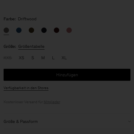
Farbe:
Driftwood
Größe:
Größentabelle
XXS
XS
S
M
L
XL
Hinzufügen
Verfügbarkeit in den Stores
Kostenloser Versand für
Mitglieder
.
Größe & Passform