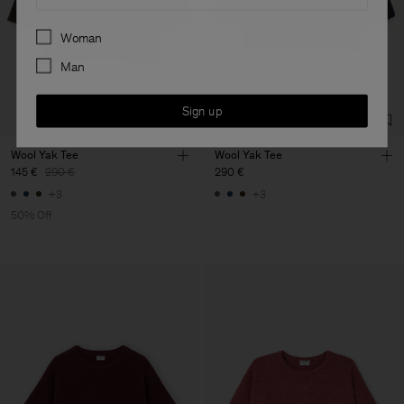
Preferences
Woman
Man
Sign up
Wool Yak Tee
Wool Yak Tee
145 €
290 €
290 €
+3
+3
50% Off