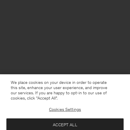
We place cookies on your device in order to operate
this site, enhance your user experience, and improve
our services. If you are happy to opt-in to our use of
cookies, click "Accept All”.
Cookies Settings
France
Deutsch
ACCEPT ALL