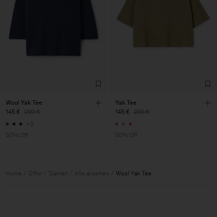
Wool Yak Tee
Yak Tee
145 €
290 €
145 €
290 €
+3
50% Off
50% Off
Home
Offer
Damen
Alle ansehen
Wool Yak Tee