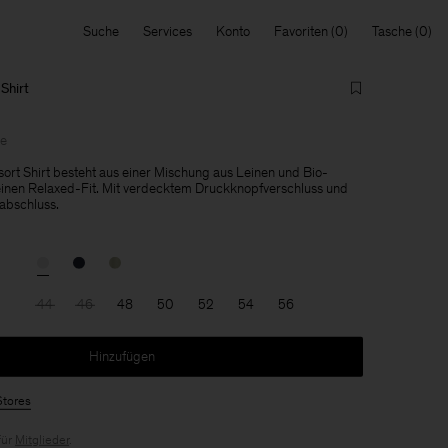
Suche
Services
Konto
Favoriten
Tasche
Shirt
le
ort Shirt besteht aus einer Mischung aus Leinen und Bio-
inen Relaxed-Fit. Mit verdecktem Druckknopfverschluss und
bschluss.
44
46
48
50
52
54
56
Hinzufügen
Stores
für
Mitglieder
.