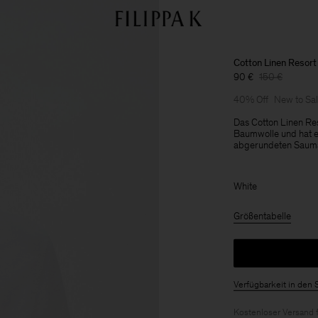
Cotton Linen Resort 
90 €
150 €
40% Off
New to Sa
Das Cotton Linen Res
Baumwolle und hat e
abgerundeten Sauma
White
Größentabelle
Verfügbarkeit in den 
Kostenloser Versand 