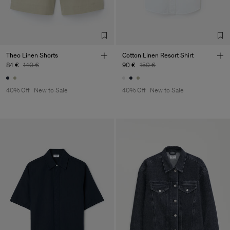
Factory
Merger Tekstil San.IC DIS
Turkey
TIC LTD.ST
Sub Contractor
Theo Linen Shorts
Cotton Linen Resort Shirt
84 €
140 €
90 €
150 €
40% Off
New to Sale
40% Off
New to Sale