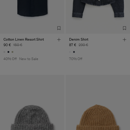
Cotton Linen Resort Shirt
Denim Shirt
90 €
150 €
87 €
290 €
40% Off
New to Sale
70% Off