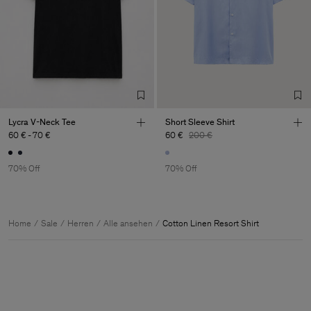
Lycra V-Neck Tee
Short Sleeve Shirt
60 €
-
70 €
60 €
200 €
70% Off
70% Off
Home
Sale
Herren
Alle ansehen
Cotton Linen Resort Shirt