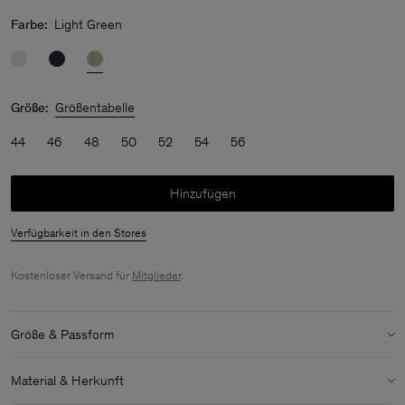
Farbe:
Light Green
Größe:
Größentabelle
44
46
48
50
52
54
56
Hinzufügen
Verfügbarkeit in den Stores
Kostenloser Versand für
Mitglieder
.
Größe & Passform
Modell:
Das Model ist 183 cm / 6 groß und trägt Größe 48 / M
Material & Herkunft
Details zu Größe & Passform: