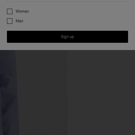
Preferences
Woman
Man
Sign up