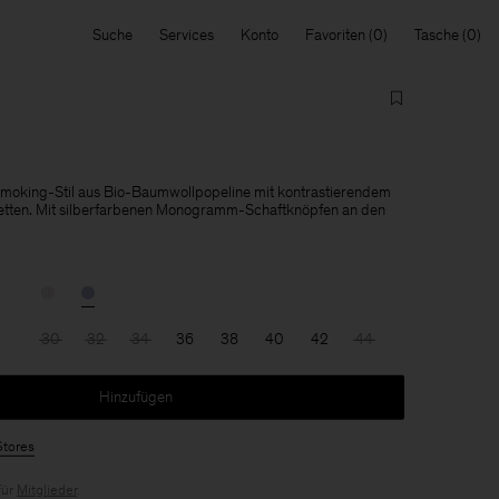
Suche
Services
Konto
Favoriten
Tasche
moking-Stil aus Bio-Baumwollpopeline mit kontrastierendem
tten. Mit silberfarbenen Monogramm-Schaftknöpfen an den
30
32
34
36
38
40
42
44
Hinzufügen
Stores
für
Mitglieder
.