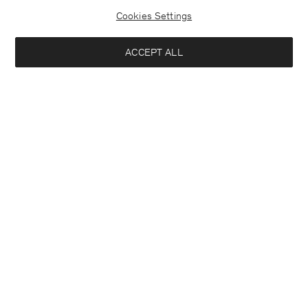
Cookies Settings
ACCEPT ALL
Belgium
Deutsch
Kontakt
Anrufen
+3225887860
E-mail
customercare@filippa-k.com
Anmeldung zum Newsletter
Schließ
Standort
Abonniere, um exklusive Vorteile, Neuigkeiten,
Interessiert an:
Stylingtipps und mehr.
Damen