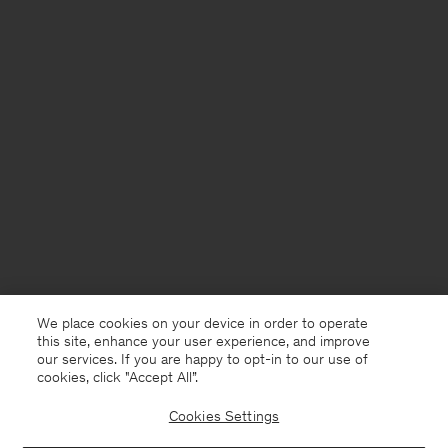
We place cookies on your device in order to operate
this site, enhance your user experience, and improve
our services. If you are happy to opt-in to our use of
cookies, click "Accept All”.
Cookies Settings
Netherlands
Nederlands