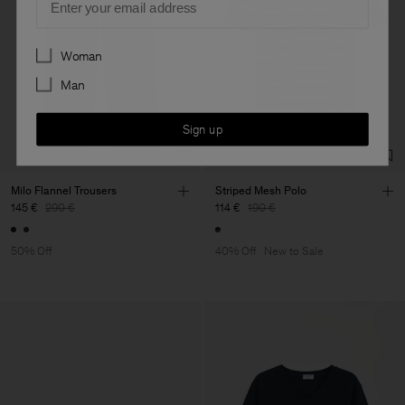
Preferences
Woman
Man
Sign up
Milo Flannel Trousers
Striped Mesh Polo
145 €
290 €
114 €
190 €
50% Off
40% Off
New to Sale