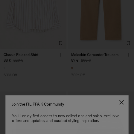
Factory
Sarp Jeans
Turkey
Sub Contractor
Classic Relaxed Shirt
Moleskin Carpenter Trousers
88 €
220 €
87 €
290 €
60% Off
70% Off
Join the FILIPPA K Community
You'll enjoy first access to new collections and sales, exclusive
offers and updates, and curated styling inspiration.
Email