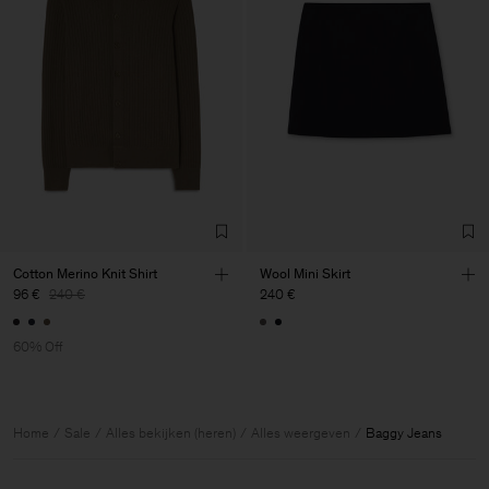
Cotton Merino Knit Shirt
Wool Mini Skirt
96 €
240 €
240 €
60% Off
Home
Sale
Alles bekijken (heren)
Alles weergeven
Baggy Jeans