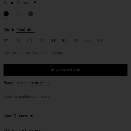
Kleur:
Charcoal Black
Maat:
Maattabel
27
28
29
30
31
32
33
34
36
Normaal op maat, kies je normale maat
In winkelmandje
Beschikbaarheid in de winkel
Gratis verzending voor
leden
.
Maat & pasvorm
Maatvoering:
Normaal op maat, kies je normale maat
Materiaal & herkomst