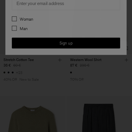
Preferences
Woman
Man
Sign up
Stretch Cotton Tee
Western Wool Shirt
36 €
60 €
87 €
290 €
+23
40% Off
New to Sale
70% Off