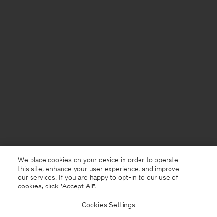
We place cookies on your device in order to operate
this site, enhance your user experience, and improve
our services. If you are happy to opt-in to our use of
cookies, click "Accept All”.
Cookies Settings