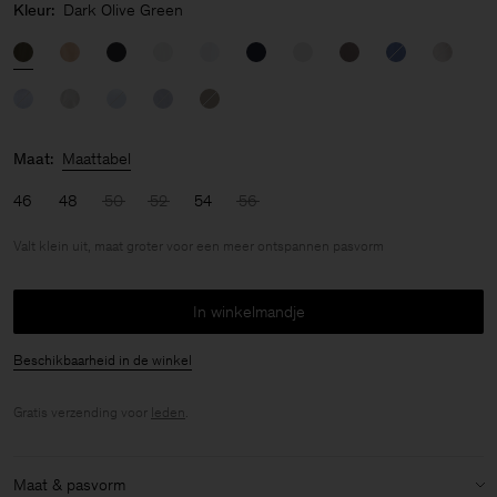
Kleur:
Dark Olive Green
Maat:
Maattabel
46
48
50
52
54
56
Valt klein uit, maat groter voor een meer ontspannen pasvorm
In winkelmandje
Beschikbaarheid in de winkel
Gratis verzending voor
leden
.
Maat & pasvorm