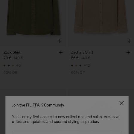
dichtstbijzijnde winkel te vinden.
Vendor
Merger Tekstil San.IC DIS
Turkey
TIC LTD.ST
Main Supplier
Factory
Merger Tekstil San.IC DIS
Turkey
TIC LTD.ST
Sub Contractor
Zack Shirt
Zachary Shirt
70 €
140 €
56 €
140 €
+6
+12
50% Off
60% Off
Join the FILIPPA K Community
You'll enjoy first access to new collections and sales, exclusive
offers and updates, and curated styling inspiration.
Email