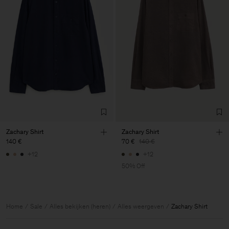
Zachary Shirt
Zachary Shirt
140 €
70 €
140 €
+12
+12
50% Off
Home
Sale
Alles bekijken (heren)
Alles weergeven
Zachary Shirt