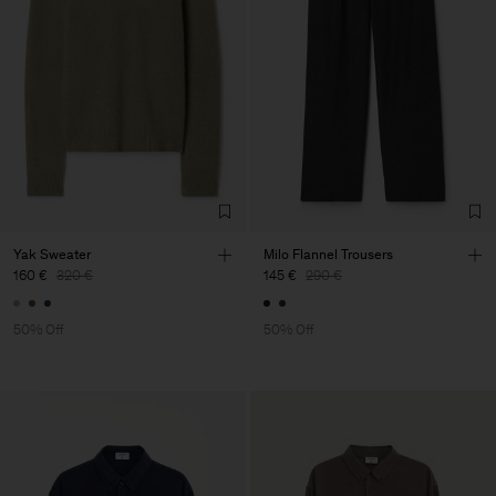
Yak Sweater
Milo Flannel Trousers
160 €
320 €
145 €
290 €
50% Off
50% Off