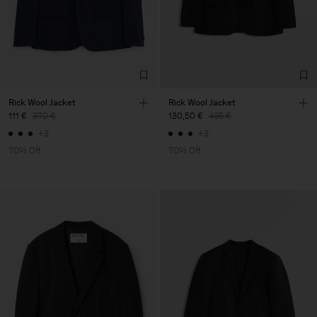
Rick Wool Jacket
Rick Wool Jacket
111 €
370 €
130,50 €
435 €
+3
+3
70% Off
70% Off