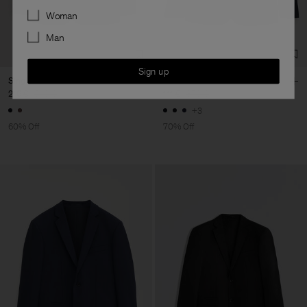
Preferences
Woman
Man
Sign up
Single Breasted Wool Blazer
Rick Wool Jacket
216 €
540 €
111 €
370 €
+3
60% Off
70% Off