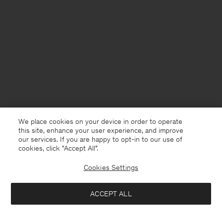
We place cookies on your device in order to operate
this site, enhance your user experience, and improve
our services. If you are happy to opt-in to our use of
cookies, click "Accept All”.
Cookies Settings
Netherlands
Nederlands
ACCEPT ALL