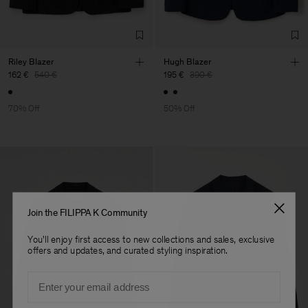
S.A.
Sub Contractor
Riley Blazer
Hugh Blazer
162 €
540 €
195 €
390 €
70% Off
50% Off
Join the FILIPPA K Community
You'll enjoy first access to new collections and sales, exclusive
offers and updates, and curated styling inspiration.
Email