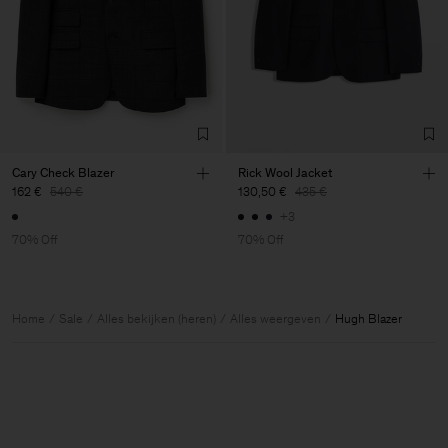
Cary Check Blazer
Rick Wool Jacket
162 €
540 €
130,50 €
435 €
+3
70% Off
70% Off
Home
Sale
Alles bekijken (heren)
Alles weergeven
Hugh Blazer