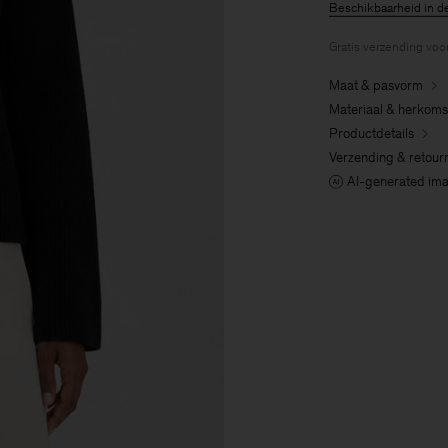
Beschikbaarheid in d
Gratis verzending voo
Maat & pasvorm
Materiaal & herkoms
Productdetails
Verzending & retour
AI-generated im