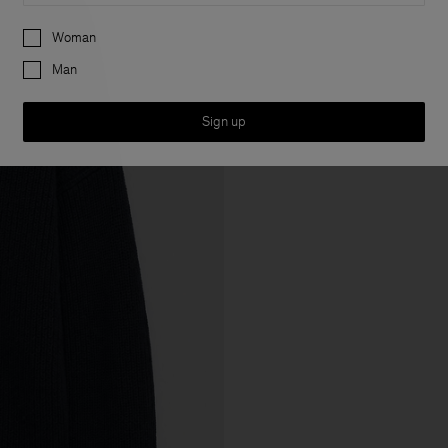
Preferences
Woman
Man
Sign up