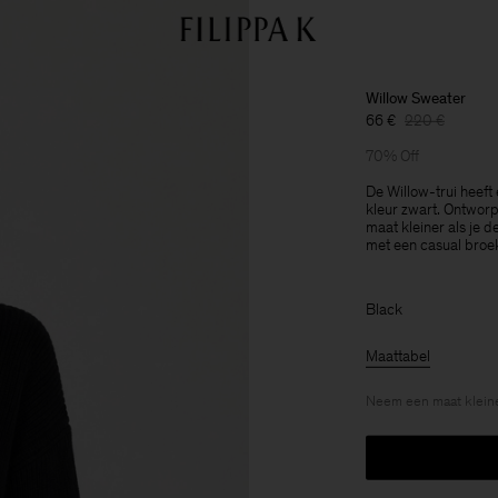
Willow Sweater
66 €
220 €
70% Off
De Willow-trui heeft
kleur zwart. Ontworp
maat kleiner als je 
met een casual broek
Black
Maattabel
Neem een maat kleine