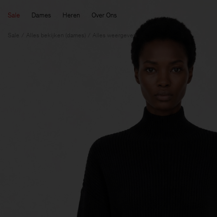
Sale
Dames
Heren
Over Ons
Sale
Alles bekijken (dames)
Alles weergeven