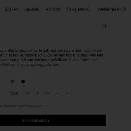
Zoeken
Services
Account
Favorieten
Winkelwagen
 een relaxte pasvorm en is gebreid van zware merinowol in de
en met een verlaagde schouder en een hoge halslijn. Kies een
de voorkeur geeft aan een meer getailleerde look. Combineer
 voor een moeiteloos elegante look.
XXS
XS
S
M
L
XL
r voor een strakkere pasvorm
In winkelmandje