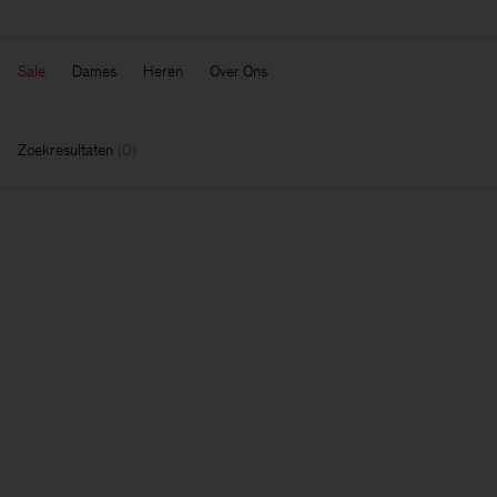
Sale
Dames
Heren
Over Ons
Zoekresultaten
(
0
)