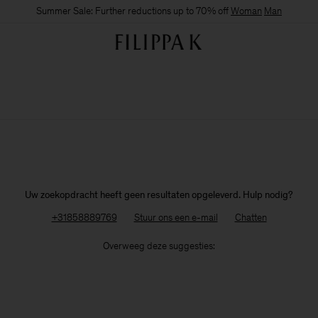
Summer Sale: Further reductions up to 70% off
Woman
Man
Uw zoekopdracht heeft geen resultaten opgeleverd. Hulp nodig?
+31858889769
Stuur ons een e-mail
Chatten
Overweeg deze suggesties: