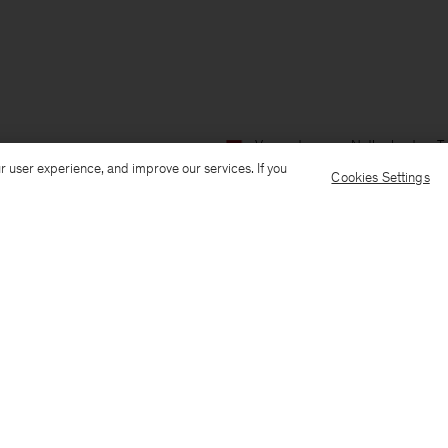
Verzenden naar: Netherlands
T
r user experience, and improve our services. If you
Cookies Settings
Customer Care
E-mail us
Call us