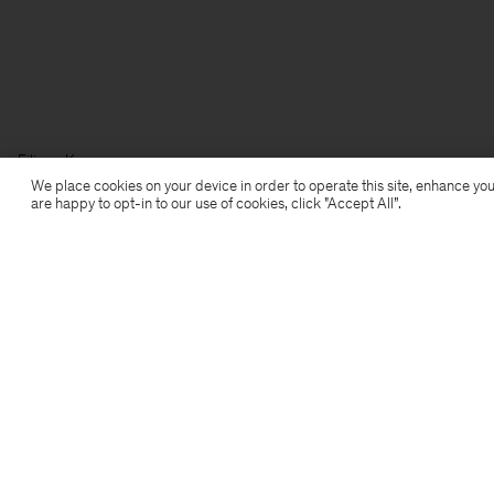
Filippa K
We place cookies on your device in order to operate this site, enhance you
are happy to opt-in to our use of cookies, click "Accept All”.
Aanmelden voor de nieuwsbrief
Abonneer je om exclusieve voordelen, nieuws,
stijladvies en meer.
Aanmelden
Locatie