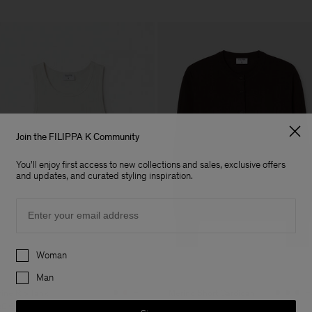
Join the FILIPPA K Community
You'll enjoy first access to new collections and sales, exclusive offers
and updates, and curated styling inspiration.
Email
Preferences
Woman
Man
Fine Rib Tank
Merino Short Cardigan
+7
+
80 €
170 €