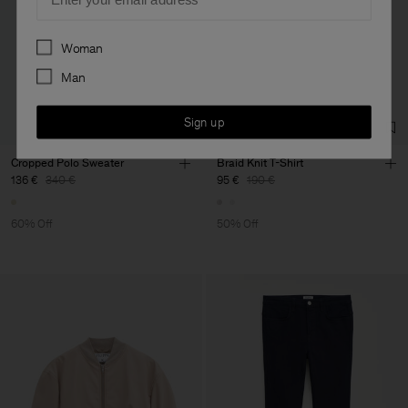
Preferences
Woman
Man
Sign up
Cropped Polo Sweater
Braid Knit T-Shirt
136 €
340 €
95 €
190 €
60% Off
50% Off