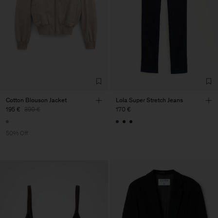
Cotton Blouson Jacket
Lola Super Stretch Jeans
195 €
390 €
170 €
50% Off