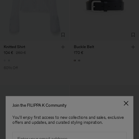
Factory
Vilkma AB
Lithuania
Sub Contractor
Knitted Shirt
Buckle Belt
104 €
260 €
170 €
60% Off
Join the FILIPPA K Community
You'll enjoy first access to new collections and sales, exclusive
offers and updates, and curated styling inspiration.
Email