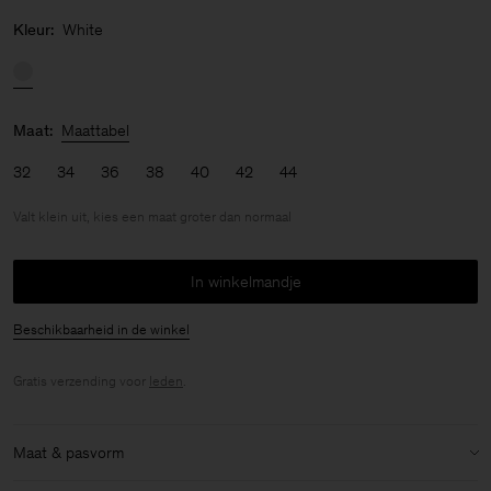
Kleur:
White
Maat:
Maattabel
32
34
36
38
40
42
44
Valt klein uit, kies een maat groter dan normaal
In winkelmandje
Beschikbaarheid in de winkel
Gratis verzending voor
leden
.
Maat & pasvorm