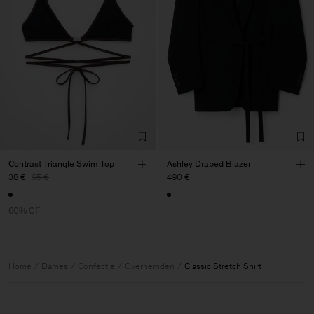
Contrast Triangle Swim Top
Ashley Draped Blazer
38 €
95 €
490 €
60% Off
Home
Dames
Confectie
Overhemden
Classic Stretch Shirt